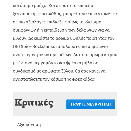
και άσπρα ρούχα. Και σε αυτό το επίπεδο
ξέγνοιαστης φρεσκάδας, μπορείτε να επικεντρωθείτε
σε πιο αξιόλογες επιδιώξεις όπως το κλείσιμο
συμφωνιών ή η εκπαίδευση των δελφινιών για να
μιλούν. Δοκιμάστε το άρωμα υψηλής ποιότητας του
Old Spice Rockstar και απολαύστε μια συμφωνία
αναζωογονητικών αρωμάτων. Αυτό το άρωμα κίτρου
με έντονο περγαμόντο και φρέσκο μήλο σε
συνδυασμό με αρώματα ξύλου, θα σας κάνει να
αναστατώσετε τον κόσμο της φρεσκάδας
Κριτικές
ΓΡΆΨΤΕ ΜΙΑ ΚΡΙΤΙΚΉ
.
Αυτή
η
ενέργεια
Αξιολόγηση
θα
πραγματο