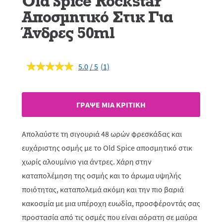
Old Spice Rockstar
Αποσμητικό Στικ Για
Άνδρες 50ml
5.0
(1)
Διαβάστε
1
κριτική.
Σύνδεσμος
ίδιας
ΓΡAΨΕ ΜIΑ ΚΡΙΤΙΚH
σελίδας.
Απολαύστε τη σιγουριά 48 ωρών φρεσκάδας και
ευχάριστης οσμής με το Old Spice αποσμητικό στικ
χωρίς αλουμίνιο για άντρες. Χάρη στην
καταπολέμηση της οσμής και το άρωμα υψηλής
ποιότητας, καταπολεμά ακόμη και την πιο βαριά
κακοσμία με μια υπέροχη ευωδία, προσφέροντάς σας
προστασία από τις οσμές που είναι αόρατη σε μαύρα