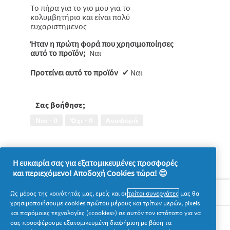
Το πήρα για το γιο μου για το
κολυμβητήριο και είναι πολύ
ευχαριστημενος
Ήταν η πρώτη φορά που χρησιμοποίησες
αυτό το προϊόν;
Ναι
Προτείνει αυτό το προϊόν
✔
Ναι
Σας βοήθησε;
Ναι ·
0
Όχι ·
0
Αναφορά
Η ευκαιρία σας για εξατομικευμένες προσφορές
και περιεχόμενο! Αποδοχή Cookies τώρα! 😊
Σχετικά με την P&G
Ως μέρος της κοινότητάς μας, εμείς και οι
τρίτοι συνεργάτες
μας θα
χρησιμοποιήσουμε cookies πρώτου μέρους και τρίτων μερών, pixels
και παρόμοιες τεχνολογίες («cookies») σε αυτόν τον ιστότοπο για να
Νομικά
σας προσφέρουμε εξατομικευμένη διαφήμιση με βάση τα