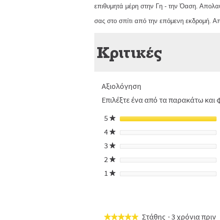
επιθυμητά μέρη στην Γη - την Όαση. Απολα
σας στο σπίτι από την επόμενη εκδρομή. Απ
Κριτικές
Αξιολόγηση
Επιλέξτε ένα από τα παρακάτω και φ
5
αστέρια
★
4
αστέρια
★
3
αστέρια
★
2
αστέρια
★
1
αστέρια
★
Στάθης
·
3 χρόνια πριν
★★★★★
★★★★★