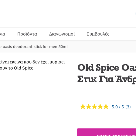
νια
Προϊόντα
Διαγωνισμοί
Συμβουλές
ce-oasis-deodorant-stick-for-men-50ml
Old Spice Oa
Στικ Για Άνδ
5.0
(3)
Διαβ
3
κριτι
Σύνδ
ίδιας
σελί