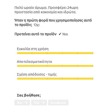
αστέρια.
Πολύ ωραίο άρωμα. Προσφέρει 24ωρη
προστασία από κακοσμία και ιδρώτα.
Ήταν η πρώτη φορά που χρησιμοποίησες αυτό
το προϊόν;
Όχι
Προτείνει αυτό το προϊόν
✔
Ναι
Ευκολία στη χρήση
Ευκολία
στη
Αποτελεσματικότητα
χρήση,
Αποτελεσματικότητα,
5
5
από
Σχέση απόδοσης - τιμής
από
5
Σχέση
5
απόδοσης
-
τιμής,
Σας βοήθησε;
5
Ναι ·
0
Όχι ·
0
Αναφορά
από
5