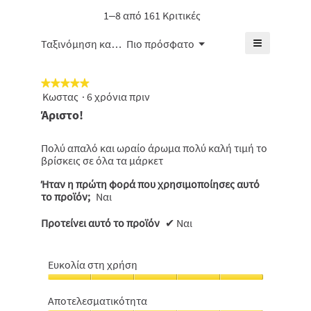
4.6
4.4
μέση
1–8 από 161 Κριτικές
από
από
βαθμολογί
5.
5.
είναι
≡
Μενού
Ταξινόμηση κατά:
Πιο πρόσφατο
▼
4.9
Κάνοντας
από
κλικ
5.
στο
★★★★★
★★★★★
παρακάτω
κουμπί
Κωστας
·
6 χρόνια πριν
5
θα
από
Άριστο!
ενημερωθε
5
το
πιο
αστέρια.
κάτω
Πολύ απαλό και ωραίο άρωμα πολύ καλή τιμή το
περιεχόμε
βρίσκεις σε όλα τα μάρκετ
Ήταν η πρώτη φορά που χρησιμοποίησες αυτό
το προϊόν;
Ναι
Προτείνει αυτό το προϊόν
✔
Ναι
Ευκολία στη χρήση
Ευκολία
στη
Αποτελεσματικότητα
χρήση,