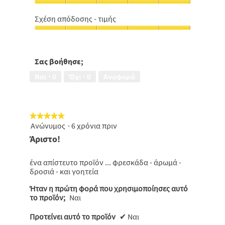
Αποτελεσματικότητα,
5
5
από
Σχέση απόδοσης - τιμής
από
5
Σχέση
5
απόδοσης
-
τιμής,
Σας βοήθησε;
5
Ναι ·
0
Όχι ·
0
Αναφορά
από
5
★★★★★
★★★★★
Ανώνυμος
·
6 χρόνια πριν
5
από
Άριστο!
5
αστέρια.
ένα απίστευτο προϊόν ... φρεσκάδα - άρωμά -
δροσιά - και γοητεία
Ήταν η πρώτη φορά που χρησιμοποίησες αυτό
το προϊόν;
Ναι
Προτείνει αυτό το προϊόν
✔
Ναι