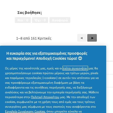
απόδοσης
-
τιμής,
Σας βοήθησε;
5
Ναι ·
0
Όχι ·
0
Αναφορά
από
5
1–8 από 161 Κριτικές
Προηγούμενη
◄
Επόμενη
►
Reviews
Reviews
Η ευκαιρία σας για εξατομικευμένες προσφορές
και περιεχόμενο! Αποδοχή Cookies τώρα! 😊
Σχετικά με την P&G
Ως μέρος της κοινότητάς μας, εμείς και οι
τρίτοι συνεργάτες
μας θα
χρησιμοποιήσουμε cookies πρώτου μέρους και τρίτων μερών, pixels
και παρόμοιες τεχνολογίες («cookies») σε αυτόν τον ιστότοπο για να
Νομικά
σας προσφέρουμε εξατομικευμένη διαφήμιση με βάση τα
ενδιαφέροντα και τις συνήθειες περιήγησής σας, να διεξάγουμε
αναλύσεις και να βελτιώνουμε την εμπειρία περιήγησής σας. Μάθετε
Ακολουθήστε μας
περισσότερα στην
Πολιτική Απορρήτου
μας. Με την αποδοχή των
cookies, συμφωνείτε με τη χρήση τους από εμάς και τους τρίτους
συνεργάτες μας σύμφωνα με τους σκοπούς που αναφέρονται στο
Εργαλείο Συναίνεσης Cookies
, όπου μπορείτε εύκολα να