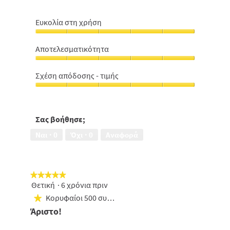
Ευκολία στη χρήση
Ευκολία
στη
Αποτελεσματικότητα
χρήση,
Αποτελεσματικότητα,
5
5
από
Σχέση απόδοσης - τιμής
από
5
Σχέση
5
απόδοσης
-
τιμής,
Σας βοήθησε;
5
Ναι ·
0
Όχι ·
0
Αναφορά
από
5
★★★★★
★★★★★
Θετική
·
6 χρόνια πριν
5
από
Κορυφαίοι 500 συμμετέχοντες
★
5
Άριστο!
αστέρια.