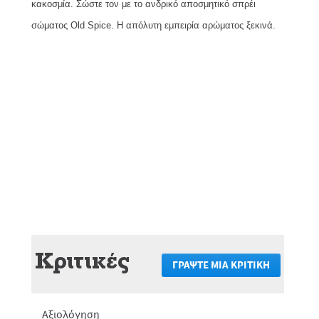
κακοσμία. Σώστε τον με το ανδρικό αποσμητικό σπρέι
σώματος Old Spice. Η απόλυτη εμπειρία αρώματος ξεκινά.
Κριτικές
ΓΡΆΨΤΕ ΜΙΑ ΚΡΙΤΙΚΉ
.
Αυτή
η
ενέργεια
Αξιολόγηση
θα