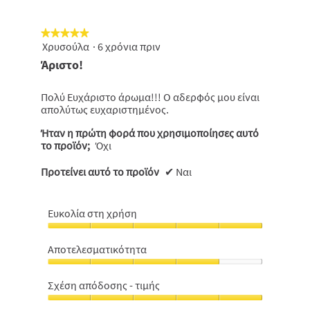
★★★★★
★★★★★
Χρυσούλα
·
6 χρόνια πριν
5
από
Άριστο!
5
αστέρια.
Πολύ Ευχάριστο άρωμα!!! Ο αδερφός μου είναι
απολύτως ευχαριστημένος.
Ήταν η πρώτη φορά που χρησιμοποίησες αυτό
το προϊόν;
Όχι
Προτείνει αυτό το προϊόν
✔
Ναι
Ευκολία στη χρήση
Ευκολία
στη
Αποτελεσματικότητα
χρήση,
Αποτελεσματικότητα,
5
4
από
Σχέση απόδοσης - τιμής
από
5
Σχέση
5