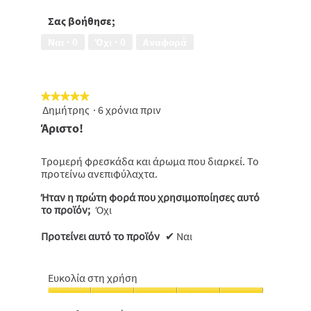
-
τιμής,
Σας βοήθησε;
5
Ναι ·
0
Όχι ·
0
Αναφορά
από
5
★★★★★
★★★★★
Δημήτρης
·
6 χρόνια πριν
5
από
Άριστο!
5
αστέρια.
Τρομερή φρεσκάδα και άρωμα που διαρκεί. Το
προτείνω ανεπιφύλαχτα.
Ήταν η πρώτη φορά που χρησιμοποίησες αυτό
το προϊόν;
Όχι
Προτείνει αυτό το προϊόν
✔
Ναι
Ευκολία στη χρήση
Ευκολία