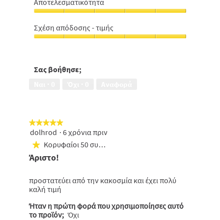
στη
Αποτελεσματικότητα
χρήση,
Αποτελεσματικότητα,
5
5
από
Σχέση απόδοσης - τιμής
από
5
Σχέση
5
απόδοσης
-
τιμής,
Σας βοήθησε;
5
Ναι ·
0
Όχι ·
0
Αναφορά
από
5
★★★★★
★★★★★
dolhrod
·
6 χρόνια πριν
5
από
Κορυφαίοι 50 συμμετέχοντες
★
5
Άριστο!
αστέρια.
προστατεύει από την κακοσμία και έχει πολύ
καλή τιμή
Ήταν η πρώτη φορά που χρησιμοποίησες αυτό
το προϊόν;
Όχι