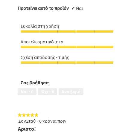
Προτείνει αυτό το προϊόν
✔
Ναι
Ευκολία στη χρήση
Ευκολία
στη
Αποτελεσματικότητα
χρήση,
Αποτελεσματικότητα,
5
5
από
Σχέση απόδοσης - τιμής
από
5
Σχέση
5
απόδοσης
-
τιμής,
Σας βοήθησε;
5
Ναι ·
0
Όχι ·
0
Αναφορά
από
5
★★★★★
★★★★★
ΣονΣταθ
·
6 χρόνια πριν
5
από
Άριστο!
5