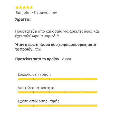
★★★★★
★★★★★
Sonjohn
·
6 χρόνια πριν
5
από
Άριστο!
5
αστέρια.
Προστατεύει από κακοσμία για αρκετές ώρες και
έχει πολύ ωραία μυρωδιά
Ήταν η πρώτη φορά που χρησιμοποίησες αυτό
το προϊόν;
Όχι
Προτείνει αυτό το προϊόν
✔
Ναι
Ευκολία στη χρήση
Ευκολία
στη
Αποτελεσματικότητα
χρήση,
Αποτελεσματικότητα,
5
5
από
Σχέση απόδοσης - τιμής
από
5
Σχέση
5
απόδοσης