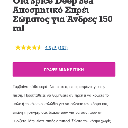
Old Spice Deep Sea
Αποσμητικό Σπρέι
Σώματος για Άνδρες 150
ml
4.6
(161)
Διαβάστε
161
κριτικές.
Σύνδεσμος
ίδιας
ΓΡAΨΕ ΜIΑ ΚΡΙΤΙΚH
σελίδας.
Συμβαίνει κάθε φορά. Να είστε προετοιμασμένοι για την
πίεση. Προσπαθείτε να θυμηθείτε αν πρέπει να κόψετε το
μπλε ή το κόκκινο καλώδιο για να σώσετε τον κόσμο και,
εκείνη τη στιγμή, σας διακόπτουν για να σας πουν ότι
μυρίζετε. Μην είστε αυτός ο τύπος! Σώστε τον κόσμο χωρίς