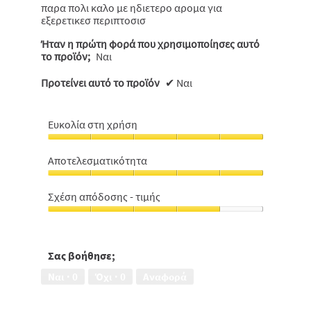
παρα πολι καλο με ηδιετερο αρομα για
εξερετικεσ περιπτοσισ
Ήταν η πρώτη φορά που χρησιμοποίησες αυτό
το προϊόν;
Ναι
Προτείνει αυτό το προϊόν
✔
Ναι
Ευκολία στη χρήση
Ευκολία
στη
Αποτελεσματικότητα
χρήση,
Αποτελεσματικότητα,
5
5
από
Σχέση απόδοσης - τιμής
από
5
Σχέση
5
απόδοσης
-
τιμής,
Σας βοήθησε;
4
Ναι ·
0
Όχι ·
0
Αναφορά
από
5