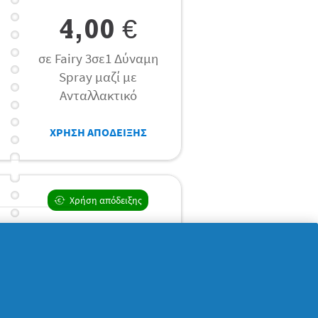
4,00 €
σε Fairy 3σε1 Δύναμη
Spray μαζί με
Ανταλλακτικό
ΧΡΗΣΗ ΑΠΟΔΕΙΞΗΣ
Χρήση απόδειξης
1,00 €
σε Fairy MaxPower Υγρό
660ml