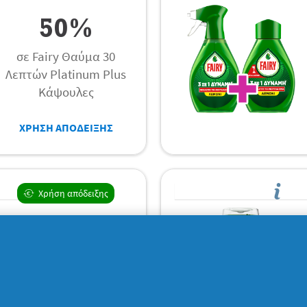
50%
σε Fairy Θαύμα 30
Λεπτών Platinum Plus
Κάψουλες
ΧΡΗΣΗ ΑΠΟΔΕΙΞΗΣ
Χρήση απόδειξης
3,00 €
σε Fairy MaxPower Υγρό
1460ml