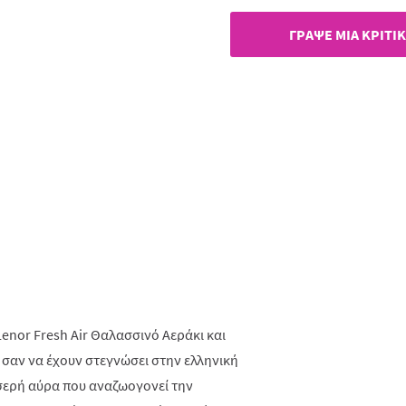
ίδιας
σελί
ΓΡAΨΕ ΜIΑ ΚΡΙΤΙ
enor Fresh Air Θαλασσινό Αεράκι και
σαν να έχουν στεγνώσει στην ελληνική
σερή αύρα που αναζωογονεί την