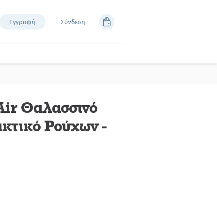
Εγγραφή
Σύνδεση
Air Θαλασσινό
κτικό Ρούχων -
άστε
κή.
εσμος