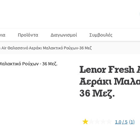
νια
Προϊόντα
Διαγωνισμοί
Συμβουλές
h Air Θαλασσινό Αεράκι Μαλακτικό Ρούχων-36 Μεζ
Lenor Fresh 
Αεράκι Μαλα
36 Μεζ.
1.0
(1)
Διαβ
1
κριτι
Σύνδ