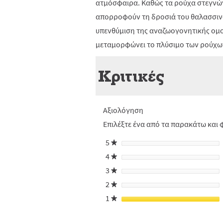
ατμόσφαιρα. Καθώς τα ρούχα στεγνών
απορροφούν τη δροσιά του θαλασσινο
υπενθύμιση της αναζωογονητικής ομο
μεταμορφώνει το πλύσιμο των ρούχων
Κριτικές
Αξιολόγηση
Επιλέξτε ένα από τα παρακάτω και φ
5
αστέρια
★
4
αστέρια
★
3
αστέρια
★
2
αστέρια
★
1
αστέρια
★