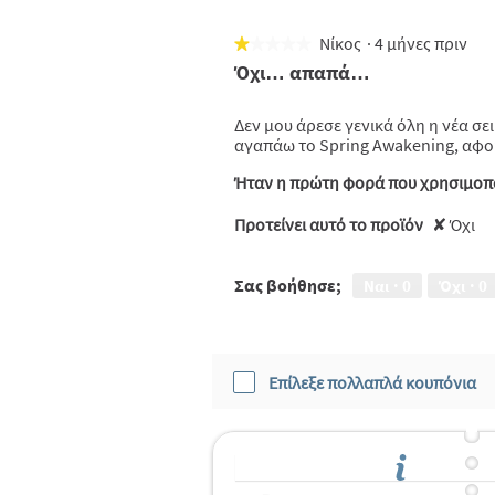
Νίκος
·
4 μήνες πριν
★★★★★
★★★★★
1
Όχι… απαπά…
από
5
Δεν μου άρεσε γενικά όλη η νέα σ
αστέρια.
αγαπάω το Spring Awakening, αφού
Ήταν η πρώτη φορά που χρησιμοπο
Προτείνει αυτό το προϊόν
✘
Όχι
Σας βοήθησε;
Ναι ·
0
Όχι ·
0
Επίλεξε πολλαπλά κουπόνια