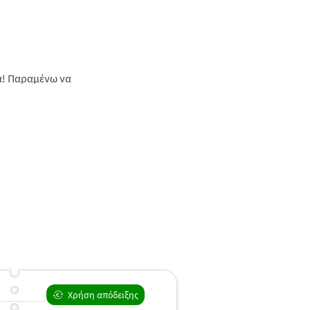
δα! Παραμένω να
Χρήση απόδειξης