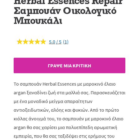
Herbal Essences Repair
Σαμπουάν Οικολογικό
Μπουκάλι
5.0
(1)
Διαβάστε
1
κριτική.
Σύνδεσμος
ίδιας
ΓΡAΨΕ ΜIΑ ΚΡΙΤΙΚH
σελίδας.
Το σαμπουάν Herbal Essences με μαροκινό έλαιο
argan ξαναδίνει ζωή στα μαλλιά σας. Παρασκευάζεται
με ένα μοναδικό μείγμα απαραίτητων
αντιοξειδωτικών, αλόης και φυκιών. Από το πρώτο
κιόλας άνοιγμά του, το σαμπουάν με μαροκινό έλαιο
argan θα σας χαρίσει μια πολυεπίπεδη αρωματική
εμπειρία, που θα σας ταξιδέψει στις ερήμους του