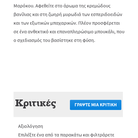
Μαρόκου. Αφεθείτε στο άρωμα της κρεμώδους
βανίλιας και στη ζωηρή μυρωδιά των εσπεριδοειδών
και των εξωτικών μπαχαρικών. Πλέον προσφέρεται
σε ένα ανθεκτικό και επαναπληρώσιμο μπουκάλι, που
ο σχεδιασμός του βασίστηκε στη φύση.
Κριτικές
ΓΡΆΨΤΕ ΜΙΑ ΚΡΙΤΙΚΉ
.
Αυτή
η
ενέργεια
Αξιολόγηση
θα
πραγματο
Επιλέξτε ένα από τα παρακάτω και φιλτράρετε
ανακατεύ