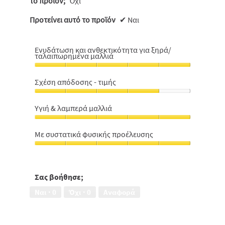
το προϊόν;
Όχι
Προτείνει αυτό το προϊόν
✔
Ναι
Ενυδάτωση και ανθεκτικότητα για ξηρά/
ταλαιπωρημένα μαλλιά
Ενυδάτωση
και
Σχέση απόδοσης - τιμής
ανθεκτικότητα
Σχέση
για
απόδοσης
ξηρά/
Υγιή & λαμπερά μαλλιά
-
ταλαιπωρημένα
Υγιή
τιμής,
μαλλιά,
&
4
Με συστατικά φυσικής προέλευσης
5
λαμπερά
από
από
Με
μαλλιά,
5
5
συστατικά
5
φυσικής
από
προέλευσης,
Σας βοήθησε;
5
5
Ναι ·
0
Όχι ·
0
Αναφορά
από
5