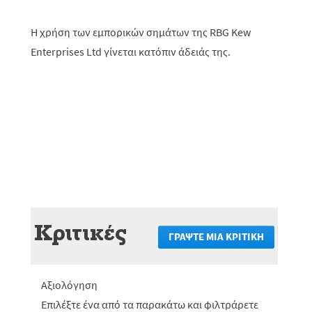
Η χρήση των εμπορικών σημάτων της RBG Kew
Enterprises Ltd γίνεται κατόπιν άδειάς της.
Κριτικές
ΓΡΆΨΤΕ ΜΙΑ ΚΡΙΤΙΚΉ
.
Αυτή
η
ενέργεια
Αξιολόγηση
θα
πραγματο
Επιλέξτε ένα από τα παρακάτω και φιλτράρετε
ανακατεύ