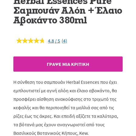
Herbal Essences Pure
Σαμπουάν Αλόη + Έλαιο
Αβοκάντο 380ml
4.8
(4)
Διαβάστε
4
κριτικές.
Σύνδεσμος
ίδιας
ΓΡAΨΕ ΜIΑ ΚΡΙΤΙΚH
σελίδας.
Η σύνθεση του σαμπουάν Herbal Essences που έχει
εμπλουτιστεί με αγνή αλόη και έλαιο αβοκάντο, θα
προσφέρει αίσθηση ανακούφισης στο τριχωτό της
κεφαλής και θα περιποιηθεί τα μαλλιά σας από τις
ρίζες έως τις άκρες. Και επειδή αξίζετε τα καλύτερα,
τα βότανά μας έχουν αναγνωριστεί από τους
Βασιλικούς Βοτανικούς Κήπους, Kew.