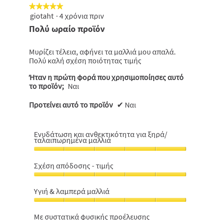
★★★★★
★★★★★
giotaht
·
4 χρόνια πριν
5
από
Πολύ ωραίο προϊόν
5
αστέρια.
Μυρίζει τέλεια, αφήνει τα μαλλιά μου απαλά.
Πολύ καλή σχέση ποιότητας τιμής
Ήταν η πρώτη φορά που χρησιμοποίησες αυτό
το προϊόν;
Ναι
Προτείνει αυτό το προϊόν
✔
Ναι
Ενυδάτωση και ανθεκτικότητα για ξηρά/
ταλαιπωρημένα μαλλιά
Ενυδάτωση
και
Σχέση απόδοσης - τιμής
ανθεκτικότητα
Σχέση
για
απόδοσης
ξηρά/
Υγιή & λαμπερά μαλλιά
-
ταλαιπωρημένα
Υγιή
τιμής,
μαλλιά,
&
5
Με συστατικά φυσικής προέλευσης
5