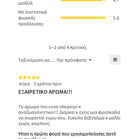
μαλλιά
η
είναι
λαμπερά
μέση
Με
Με συστατικά
5
μαλλιά,
βαθμολογί
συστατικά
φυσικής
5.0
από
η
είναι
φυσικής
προέλευσης
5.
μέση
4.3
προέλευση
βαθμολογί
από
η
είναι
5.
μέση
4.7
βαθμολογί
1–2 από 4 Κριτικές
από
είναι
5.
5
≡
Μενού
Ταξινόμηση κατά:
Πιο πρόσφατο
▼
από
Κάνοντας
5.
κλικ
στο
★★★★★
★★★★★
παρακάτω
κουμπί
xrysa
·
3 χρόνια πριν
5
θα
από
ΕΞΑΙΡΕΤΙΚΟ ΑΡΩΜΑ!!!
ενημερωθε
5
το
πιο
αστέρια.
κάτω
Το αρωμα του ειναι υπεροχο κ
περιεχόμε
αναζωογονητικο!!! Διαρκει κ εχεις μια φρεσκαδα
να αιωρειται γυρω σου. Ευκολο ξεβγαλμα κ μαλλι
χωρις κομπους.
Ήταν η πρώτη φορά που χρησιμοποίησες αυτό