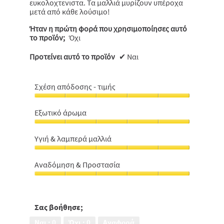
ευκολοχτενιστα. Τα μαλλιά μυρίζουν υπέροχα
μετά από κάθε λούσιμο!
Ήταν η πρώτη φορά που χρησιμοποίησες αυτό
το προϊόν;
Όχι
Προτείνει αυτό το προϊόν
✔
Ναι
Σχέση απόδοσης - τιμής
Σχέση
απόδοσης
Εξωτικό άρωμα
-
Εξωτικό
τιμής,
άρωμα,
5
Υγιή & λαμπερά μαλλιά
5
από
Υγιή
από
5
&
5
Αναδόμηση & Προστασία
λαμπερά
Αναδόμηση
μαλλιά,
&
5
Προστασία,
από
5
Σας βοήθησε;
5
από
Ναι ·
0
Όχι ·
0
Αναφορά