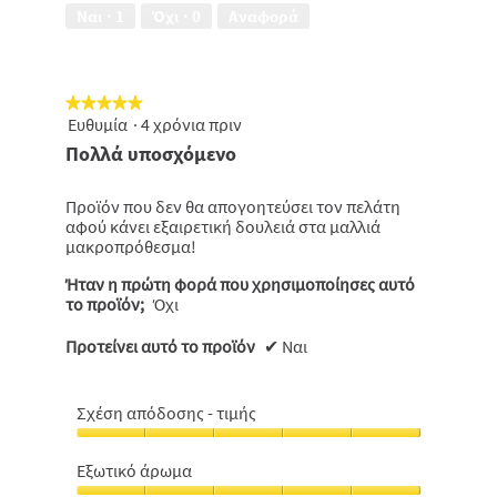
από
Ναι ·
1
Όχι ·
0
Αναφορά
5
★★★★★
★★★★★
Ευθυμία
·
4 χρόνια πριν
5
από
Πολλά υποσχόμενο
5
αστέρια.
Προϊόν που δεν θα απογοητεύσει τον πελάτη
αφού κάνει εξαιρετική δουλειά στα μαλλιά
μακροπρόθεσμα!
Ήταν η πρώτη φορά που χρησιμοποίησες αυτό
το προϊόν;
Όχι
Προτείνει αυτό το προϊόν
✔
Ναι
Σχέση απόδοσης - τιμής
Σχέση
απόδοσης
Εξωτικό άρωμα
-