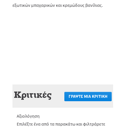
εξωτικών μπαχαρικών και κρεμώδους βανίλιας.
Κριτικές
ΓΡΆΨΤΕ ΜΙΑ ΚΡΙΤΙΚΉ
.
Αυτή
η
ενέργεια
Αξιολόγηση
θα
πραγματο
Επιλέξτε ένα από τα παρακάτω και φιλτράρετε
ανακατεύ