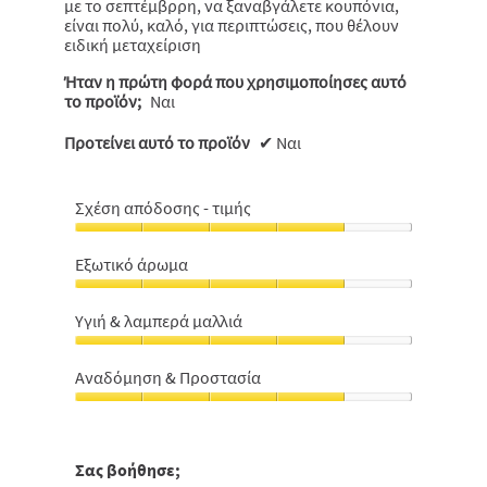
με το σεπτέμβρρη, να ξαναβγάλετε κουπόνια,
είναι πολύ, καλό, για περιπτώσεις, που θέλουν
ειδική μεταχείριση
Ήταν η πρώτη φορά που χρησιμοποίησες αυτό
το προϊόν;
Ναι
Προτείνει αυτό το προϊόν
✔
Ναι
Σχέση απόδοσης - τιμής
Σχέση
απόδοσης
Εξωτικό άρωμα
-
Εξωτικό
τιμής,
άρωμα,
4
Υγιή & λαμπερά μαλλιά
4
από
Υγιή
από
5
&
5
Αναδόμηση & Προστασία
λαμπερά
Αναδόμηση
μαλλιά,
&
4
Προστασία,
από
4
Σας βοήθησε;
5