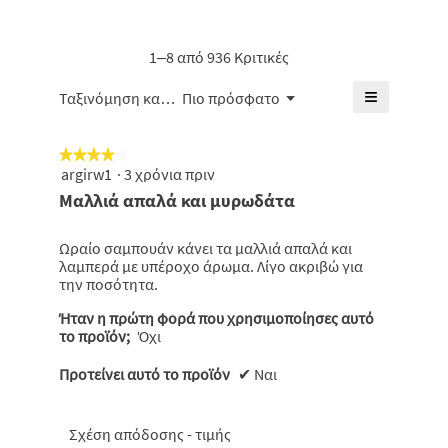
από
η
5.
βαθμολογί
5.
μέση
είναι
βαθμολογί
1–8 από 936 Κριτικές
4.7
είναι
από
4.6
≡
Μενού
5.
Ταξινόμηση κατά:
Πιο πρόσφατο
▼
από
Κάνοντας
5.
κλικ
στο
★★★★★
★★★★★
παρακάτω
κουμπί
argirw1
·
3 χρόνια πριν
4
θα
από
Μαλλιά απαλά και μυρωδάτα
ενημερωθε
5
το
πιο
αστέρια.
κάτω
Ωραίο σαμπουάν κάνει τα μαλλιά απαλά και
περιεχόμε
λαμπερά με υπέροχο άρωμα. Λίγο ακριβώ για
την ποσότητα.
Ήταν η πρώτη φορά που χρησιμοποίησες αυτό
το προϊόν;
Όχι
Προτείνει αυτό το προϊόν
✔
Ναι
Σχέση απόδοσης - τιμής