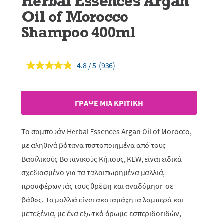
Herbal Essences Argan
Oil of Morocco
Shampoo 400ml
4.8
(936)
Διαβάστε
936
κριτικές.
Σύνδεσμος
ίδιας
ΓΡAΨΕ ΜIΑ ΚΡΙΤΙΚH
σελίδας.
Το σαμπουάν Herbal Essences Argan Oil of Morocco,
με αληθινά βότανα πιστοποιημένα από τους
Βασιλικούς Βοτανικούς Κήπους, KEW, είναι ειδικά
σχεδιασμένο για τα ταλαιπωρημένα μαλλιά,
προσφέρωντάς τους θρέψη και αναδόμηση σε
βάθος. Τα μαλλιά είναι ακαταμάχητα λαμπερά και
μεταξένια, με ένα εξωτκό άρωμα εσπεριδοειδών,