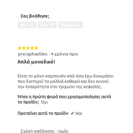
μαλλιά,
&
5
Προστασία,
από
5
Σας βοήθησε;
5
από
Ναι ·
0
Όχι ·
0
Αναφορά
5
★★★★★
★★★★★
preraphaelites
·
4 χρόνια πριν
5
από
Απλά μοναδικό!
5
αστέρια.
Είναι το μόνο σαμπουάν από όσα έχω δοκιμάσει
που διατηρεί τα μαλλιά καθαρά και δεν ευνοεί
την λιπαρότητα στο τριχωτο της κεφαλής.
Ήταν η πρώτη φορά που χρησιμοποίησες αυτό
το προϊόν;
Όχι
Προτείνει αυτό το προϊόν
✔
Ναι
Σχέση απόδοσης - τιμής