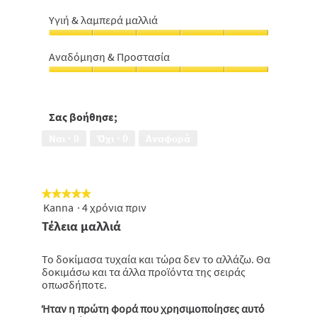
Εξωτικό
τιμής,
άρωμα,
5
Υγιή & λαμπερά μαλλιά
5
από
Υγιή
από
5
&
5
Αναδόμηση & Προστασία
λαμπερά
Αναδόμηση
μαλλιά,
&
5
Προστασία,
από
5
Σας βοήθησε;
5
από
Ναι ·
0
Όχι ·
0
Αναφορά
5
★★★★★
★★★★★
Kanna
·
4 χρόνια πριν
5
από
Τέλεια μαλλιά
5
αστέρια.
Το δοκίμασα τυχαία και τώρα δεν το αλλάζω. Θα
δοκιμάσω και τα άλλα προϊόντα της σειράς
οπωσδήποτε.
Ήταν η πρώτη φορά που χρησιμοποίησες αυτό