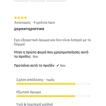
5
★★★★★
★★★★★
Ανώνυμος
·
4 χρόνια πριν
4
από
χαρακτηριστικα
5
αστέρια.
Εχει εξαιρετικό άρωμα και δεν είναι λιπαρό με το
δέρμα!
Ήταν η πρώτη φορά που χρησιμοποίησες αυτό
το προϊόν;
Ναι
Προτείνει αυτό το προϊόν
✔
Ναι
Σχέση απόδοσης - τιμής
Σχέση
απόδοσης
Εξωτικό άρωμα
-
Εξωτικό
τιμής,
άρωμα,
4
Υγιή & λαμπερά μαλλιά