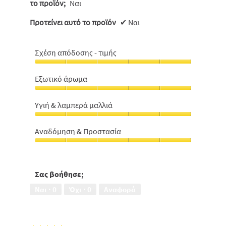
το προϊόν;
Ναι
Προτείνει αυτό το προϊόν
✔
Ναι
Σχέση απόδοσης - τιμής
Σχέση
απόδοσης
Εξωτικό άρωμα
-
Εξωτικό
τιμής,
άρωμα,
5
Υγιή & λαμπερά μαλλιά
5
από
Υγιή
από
5
&
5
Αναδόμηση & Προστασία
λαμπερά
Αναδόμηση
μαλλιά,
&
5
Προστασία,
από
5
Σας βοήθησε;
5
από
Ναι ·
0
Όχι ·
0
Αναφορά
5