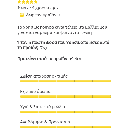
★★★★★
★★★★★
Νελιν
·
4 χρόνια πριν
5
από
Δωρεάν προϊόν που έχει ληφθεί
⊞
5
αστέρια.
Το χρησιμοποιησα ειναι τελειο..τα μαλλια μου
γινονται λαμπερα και φαινονται υγειη
Ήταν η πρώτη φορά που χρησιμοποίησες αυτό
το προϊόν;
Όχι
Προτείνει αυτό το προϊόν
✔
Ναι
Σχέση απόδοσης - τιμής
Σχέση
απόδοσης
Εξωτικό άρωμα
-
Εξωτικό
τιμής,
άρωμα,
5
Υγιή & λαμπερά μαλλιά
5
από
Υγιή
από
5
&
5
Αναδόμηση & Προστασία
λαμπερά
Αναδόμηση