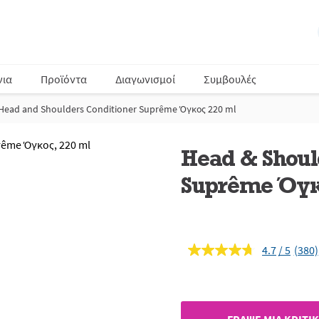
νια
Προϊόντα
Διαγωνισμοί
Συμβουλές
Head and Shoulders Conditioner Suprême Όγκος 220 ml
Head & Shoul
Suprême Όγκ
4.7
(380)
Διαβ
380
κριτι
Σύνδ
ίδιας
σελί