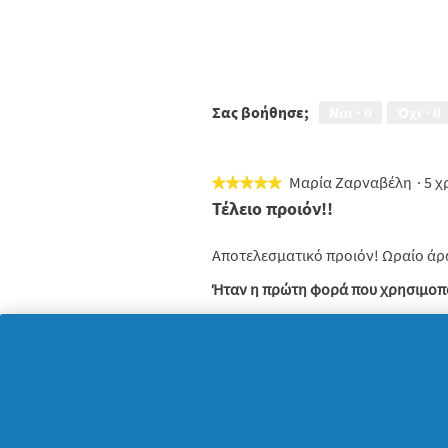
Σας βοήθησε;
Ναι ·
0
Όχι ·
0
Μαρία Ζαρναβέλη
·
5 χ
★★★★★
★★★★★
5
Τέλειο προιόν!!
από
5
Αποτελεσματικό προιόν! Ωραίο άρ
αστέρια.
Ήταν η πρώτη φορά που χρησιμοπο
Προτείνει αυτό το προϊόν
✔
Ναι