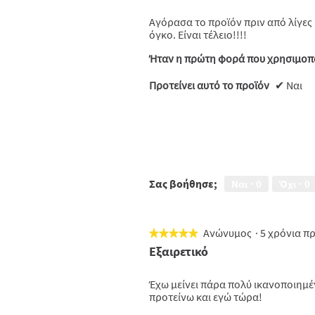
5
Αγόρασα το προϊόν πριν από λίγες
αστέρια.
όγκο. Είναι τέλειο!!!!
Ήταν η πρώτη φορά που χρησιμοπο
Προτείνει αυτό το προϊόν
✔
Ναι
Σας βοήθησε;
Ναι ·
0
Όχι ·
0
Ανώνυμος
·
5 χρόνια π
★★★★★
★★★★★
5
Εξαιρετικό
από
5
Έχω μείνει πάρα πολύ ικανοποιημέν
αστέρια.
προτείνω και εγώ τώρα!