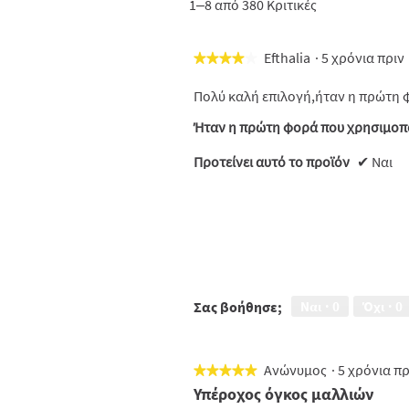
1–8 από 380 Κριτικές
Efthalia
·
5 χρόνια πρι
★★★★★
★★★★★
4
από
Πολύ καλή επιλογή,ήταν η πρώτη 
5
αστέρια.
Ήταν η πρώτη φορά που χρησιμοπο
Προτείνει αυτό το προϊόν
✔
Ναι
Σας βοήθησε;
Ναι ·
0
Όχι ·
0
Ανώνυμος
·
5 χρόνια π
★★★★★
★★★★★
5
Υπέροχος όγκος μαλλιών
από