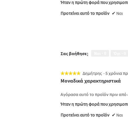
Ήταν η πρώτη φορά που χρησιμοπο
Προτείνει αυτό το προϊόν
✔
Ναι
Σας βοήθησε;
Ναι ·
0
Όχι ·
0
Δημήτρης
·
5 χρόνια π
★★★★★
★★★★★
5
Μοναδικά χαρακτηριστικά
από
5
Αγόρασα αυτό το προϊόν πριν από 
αστέρια.
Ήταν η πρώτη φορά που χρησιμοπο
Προτείνει αυτό το προϊόν
✔
Ναι