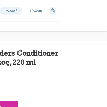
Εγγραφή
Σύνδεση
ders Conditioner
ος, 220 ml
άστε
κές.
εσμος
δας.