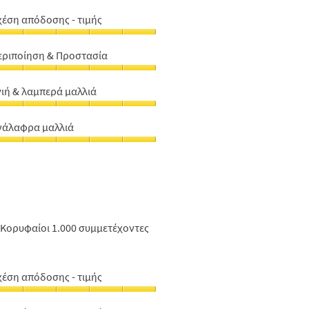
χέση απόδοσης - τιμής
χέση
πόδοσης
εριποίηση & Προστασία
εριποίηση
μής,
γιή & λαμπερά μαλλιά
ροστασία,
πό
γιή
πό
νάλαφρα μαλλιά
αμπερά
νάλαφρα
αλλιά,
αλλιά,
πό
πό
Κορυφαίοι 1.000 συμμετέχοντες
χέση απόδοσης - τιμής
χέση