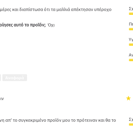
Σ
 μέρες και διαπίστωσα ότι τα μαλλιά απέκτησαν υπέροχο
Σ
α
Π
ίησες αυτό το προϊόν;
Όχι
-
Π
τι
&
5
Υ
Π
α
Υ
5
5
&
α
Α
λ
5
Α
μ
μ
5
5
α
Αναφορά
α
5
5
ριν
★
Σ
η απ' το συγκεκριμένο προϊόν μου το πρότειναν και θα το
Σ