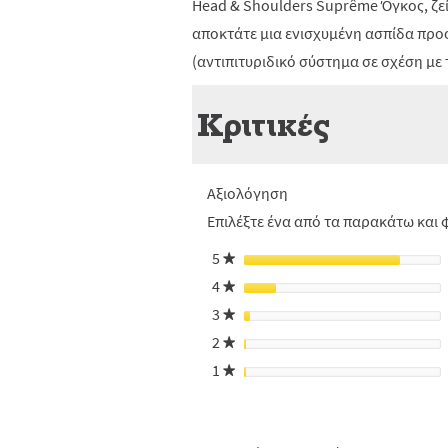
Head & Shoulders Suprême Όγκος, ζεί
αποκτάτε μια ενισχυμένη ασπίδα προ
(αντιπιτυριδικό σύστημα σε σχέση με
Κριτικές
Αξιολόγηση
Επιλέξτε ένα από τα παρακάτω και φ
5
αστέρια
★
4
αστέρια
★
3
αστέρια
★
2
αστέρια
★
1
αστέρια
★