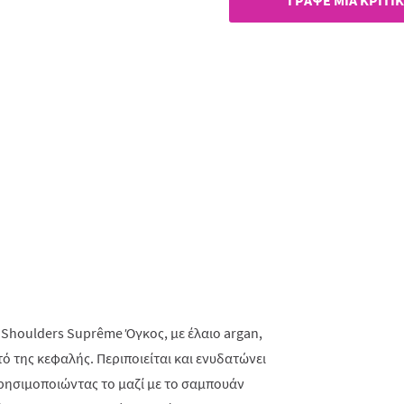
ΓΡAΨΕ ΜIΑ ΚΡΙΤΙ
 Shoulders Suprême Όγκος, με έλαιο argan,
τό της κεφαλής. Περιποιείται και ενυδατώνει
 Χρησιμοποιώντας το μαζί με το σαμπουάν