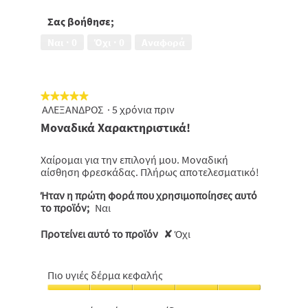
Προστασία,
από
5
Σας βοήθησε;
5
από
Ναι ·
0
Όχι ·
0
Αναφορά
5
★★★★★
★★★★★
ΑΛΕΞΑΝΔΡΟΣ
·
5 χρόνια πριν
5
από
Μοναδικά Χαρακτηριστικά!
5
αστέρια.
Χαίρομαι για την επιλογή μου. Μοναδική
αίσθηση φρεσκάδας. Πλήρως αποτελεσματικό!
Ήταν η πρώτη φορά που χρησιμοποίησες αυτό
το προϊόν;
Ναι
Προτείνει αυτό το προϊόν
✘
Όχι
Πιο υγιές δέρμα κεφαλής
Πιο