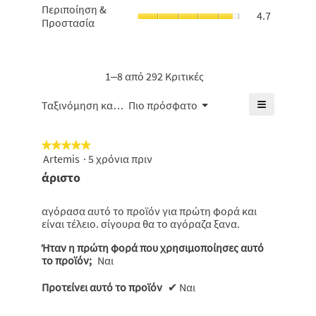
μέση
Περιποίησ
Περιποίηση &
4.6
τιμής,
4.7
βαθμολογί
&
Προστασία
από
η
είναι
Προστασία
5.
μέση
4.7
η
βαθμολογί
από
μέση
είναι
5.
βαθμολογί
1–8 από 292 Κριτικές
4.5
είναι
από
4.7
≡
Μενού
5.
Ταξινόμηση κατά:
Πιο πρόσφατο
▼
από
Κάνοντας
5.
κλικ
στο
★★★★★
★★★★★
παρακάτω
κουμπί
Artemis
·
5 χρόνια πριν
5
θα
από
άριστο
ενημερωθε
5
το
πιο
αστέρια.
κάτω
αγόρασα αυτό το προϊόν για πρώτη φορά και
περιεχόμε
είναι τέλειο. σίγουρα θα το αγόραζα ξανα.
Ήταν η πρώτη φορά που χρησιμοποίησες αυτό
το προϊόν;
Ναι
Προτείνει αυτό το προϊόν
✔
Ναι