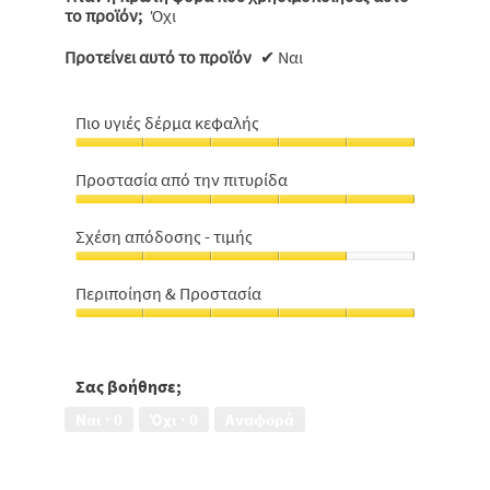
το προϊόν;
Όχι
Προτείνει αυτό το προϊόν
✔
Ναι
Πιο υγιές δέρμα κεφαλής
Πιο
υγιές
Προστασία από την πιτυρίδα
δέρμα
Προστασία
κεφαλής,
από
5
Σχέση απόδοσης - τιμής
την
από
Σχέση
πιτυρίδα,
5
απόδοσης
5
Περιποίηση & Προστασία
-
από
Περιποίηση
τιμής,
5
&
4
Προστασία,
από
5
Σας βοήθησε;
5
από
Ναι ·
0
Όχι ·
0
Αναφορά
5