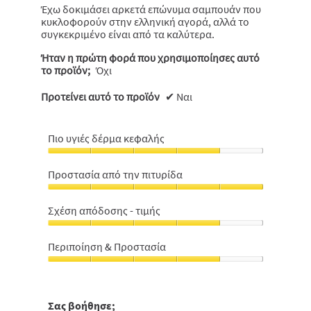
Έχω δοκιμάσει αρκετά επώνυμα σαμπουάν που
κυκλοφορούν στην ελληνική αγορά, αλλά το
συγκεκριμένο είναι από τα καλύτερα.
Ήταν η πρώτη φορά που χρησιμοποίησες αυτό
το προϊόν;
Όχι
Προτείνει αυτό το προϊόν
✔
Ναι
Πιο υγιές δέρμα κεφαλής
Πιο
υγιές
Προστασία από την πιτυρίδα
δέρμα
Προστασία
κεφαλής,
από
4
Σχέση απόδοσης - τιμής
την
από
Σχέση
πιτυρίδα,
5
απόδοσης
5
Περιποίηση & Προστασία
-
από
Περιποίηση
τιμής,
5
&
4
Προστασία,
από
4
Σας βοήθησε;
5