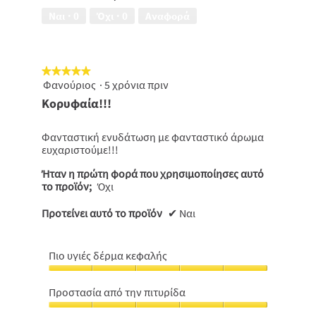
από
Ναι ·
0
Όχι ·
0
Αναφορά
5
★★★★★
★★★★★
Φανούριος
·
5 χρόνια πριν
5
από
Κορυφαία!!!
5
αστέρια.
Φανταστική ενυδάτωση με φανταστικό άρωμα
ευχαριστούμε!!!
Ήταν η πρώτη φορά που χρησιμοποίησες αυτό
το προϊόν;
Όχι
Προτείνει αυτό το προϊόν
✔
Ναι
Πιο υγιές δέρμα κεφαλής
Πιο
υγιές
Προστασία από την πιτυρίδα
δέρμα
Προστασία
κεφαλής,