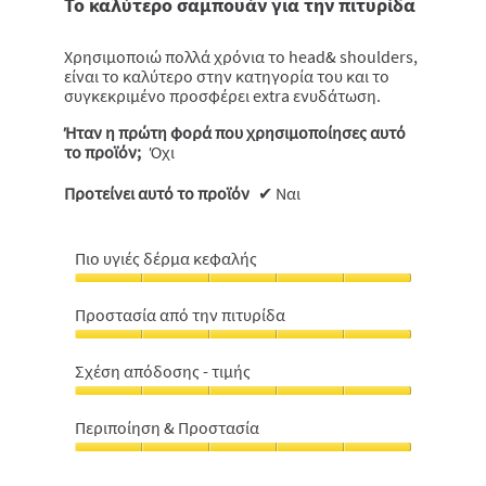
Το καλύτερο σαμπουάν για την πιτυρίδα
αστέρια.
Χρησιμοποιώ πολλά χρόνια το head& shoulders,
είναι το καλύτερο στην κατηγορία του και το
συγκεκριμένο προσφέρει extra ενυδάτωση.
Ήταν η πρώτη φορά που χρησιμοποίησες αυτό
το προϊόν;
Όχι
Προτείνει αυτό το προϊόν
✔
Ναι
Πιο υγιές δέρμα κεφαλής
Πιο
υγιές
Προστασία από την πιτυρίδα
δέρμα
Προστασία
κεφαλής,
από
5
Σχέση απόδοσης - τιμής
την
από
Σχέση
πιτυρίδα,
5
απόδοσης
5
Περιποίηση & Προστασία
-
από
Περιποίηση
τιμής,
5
&
5