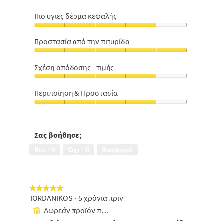
Πιο υγιές δέρμα κεφαλής
Πιο
υγιές
Προστασία από την πιτυρίδα
δέρμα
Προστασία
κεφαλής,
από
4
Σχέση απόδοσης - τιμής
την
από
Σχέση
πιτυρίδα,
5
απόδοσης
5
Περιποίηση & Προστασία
-
από
Περιποίηση
τιμής,
5
&
4
Προστασία,
από
4
Σας βοήθησε;
5
από
Ναι ·
0
Όχι ·
0
Αναφορά
5
★★★★★
★★★★★
IORDANIKOS
·
5 χρόνια πριν
5
από
Δωρεάν προϊόν που έχει ληφθεί
⊞
5