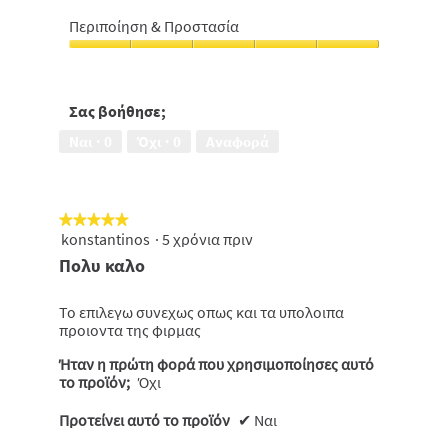
Σχέση
πιτυρίδα,
5
απόδοσης
5
Περιποίηση & Προστασία
-
από
Περιποίηση
τιμής,
5
&
4
Προστασία,
από
5
Σας βοήθησε;
5
από
Ναι ·
0
Όχι ·
0
Αναφορά
5
★★★★★
★★★★★
konstantinos
·
5 χρόνια πριν
5
από
Πολυ καλο
5
αστέρια.
Το επιλεγω συνεχως οπως και τα υπολοιπα
προιοντα της φιρμας
Ήταν η πρώτη φορά που χρησιμοποίησες αυτό
το προϊόν;
Όχι
Προτείνει αυτό το προϊόν
✔
Ναι