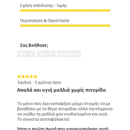
από
5
Σχέση απόδοσης - τιμής
την
από
Σχέση
πιτυρίδα,
5
απόδοσης
5
Περιποίηση & Προστασία
-
από
Περιποίηση
τιμής,
5
&
5
Προστασία,
από
5
Σας βοήθησε;
5
από
Ναι ·
0
Όχι ·
0
Αναφορά
5
★★★★★
★★★★★
Ειρήνη
·
5 χρόνια πριν
5
από
Απαλά και υγιή μαλλιά χωρίς πιτυρίδα
5
αστέρια.
Το μόνο που έχει καταφέρει μέχρι στιγμής να με
βοηθήσει με το θέμα πιτυρίδας αλλά ταυτόχρονα
να νιώθω τα μαλλιά μου ενυδατωμένα και υγιή.
Το συνιστώ ανεπιφύλακτα!
Ήταν η πρώτη φορά που χρησιμοποίησες αυτό