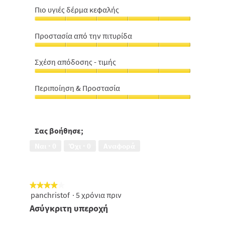
Πιο υγιές δέρμα κεφαλής
Πιο
υγιές
Προστασία από την πιτυρίδα
δέρμα
Προστασία
κεφαλής,
από
5
Σχέση απόδοσης - τιμής
την
από
Σχέση
πιτυρίδα,
5
απόδοσης
5
Περιποίηση & Προστασία
-
από
Περιποίηση
τιμής,
5
&
5
Προστασία,
από
5
Σας βοήθησε;
5
από
Ναι ·
0
Όχι ·
0
Αναφορά
5
★★★★★
★★★★★
panchristof
·
5 χρόνια πριν
4
από
Ασύγκριτη υπεροχή
5
αστέρια.