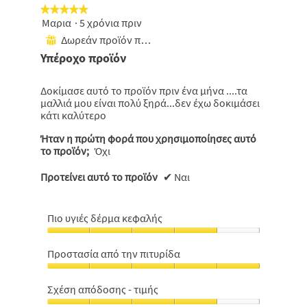
★★★★★
★★★★★
Μαρια
·
5 χρόνια πριν
5
από
Δωρεάν προϊόν που έχει ληφθεί
⊞
5
Υπέροχο προϊόν
αστέρια.
Δοκίμασε αυτό το προϊόν πριν ένα μήνα ....τα
μαλλιά μου είναι πολύ ξηρά...δεν έχω δοκιμάσει
κάτι καλύτερο
Ήταν η πρώτη φορά που χρησιμοποίησες αυτό
το προϊόν;
Όχι
Προτείνει αυτό το προϊόν
✔
Ναι
Πιο υγιές δέρμα κεφαλής
Πιο
υγιές
Προστασία από την πιτυρίδα
δέρμα
Προστασία
κεφαλής,
από
4
Σχέση απόδοσης - τιμής
την
από