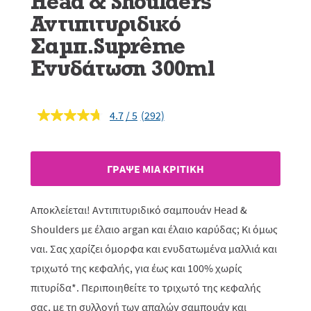
Head & Shoulders
Αντιπιτυριδικό
Σαμπ.Suprême
Ενυδάτωση 300ml
4.7
(292)
Διαβάστε
292
κριτικές.
Σύνδεσμος
ίδιας
ΓΡAΨΕ ΜIΑ ΚΡΙΤΙΚH
σελίδας.
Αποκλείεται! Αντιπιτυριδικό σαμπουάν Head &
Shoulders με έλαιο argan και έλαιο καρύδας; Κι όμως
ναι. Σας χαρίζει όμορφα και ενυδατωμένα μαλλιά και
τριχωτό της κεφαλής, για έως και 100% χωρίς
πιτυρίδα*. Περιποιηθείτε το τριχωτό της κεφαλής
σας, με τη συλλογή των απαλών σαμπουάν και