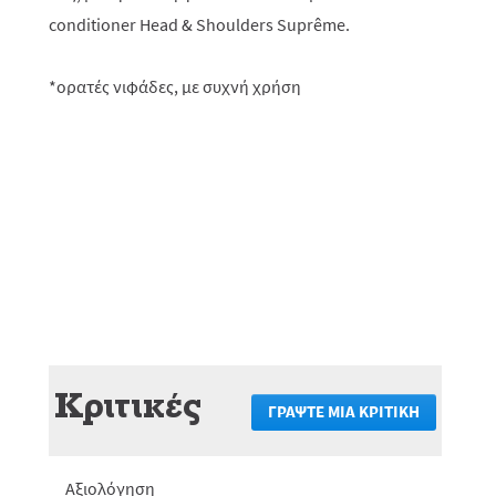
conditioner Head & Shoulders Suprême.
*ορατές νιφάδες, με συχνή χρήση
Κριτικές
ΓΡΆΨΤΕ ΜΙΑ ΚΡΙΤΙΚΉ
.
Αυτή
η
ενέργεια
Αξιολόγηση
θα