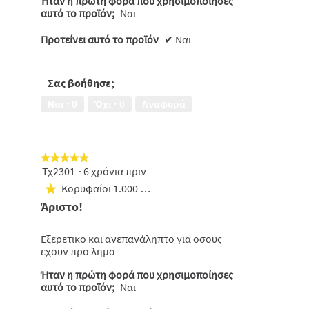
Ήταν η πρώτη φορά που χρησιμοποίησες
ι
έ
αυτό το προϊόν;
Ναι
ν
α
π
Προτείνει αυτό το προϊόν
✔
Ναι
α
ρ
ά
θ
υ
Σας βοήθησε;
ρ
ο
δ
Ναι ·
0
Όχι ·
0
Αναφορά
ι
α
λ
ό
γ
ο
★★★★★
★★★★★
υ
.
Τχ2301
·
6 χρόνια πριν
5
από
Κορυφαίοι 1.000 συμμετέχοντες
★
5
Άριστο!
αστέρια.
Εξερετικο και ανεπανάληπτο για οσους
εχουν προ λημα
Ήταν η πρώτη φορά που χρησιμοποίησες
αυτό το προϊόν;
Ναι