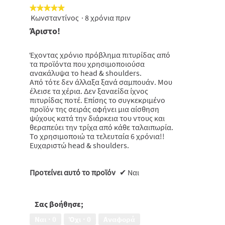
★★★★★
★★★★★
Κωνσταντίνος
·
8 χρόνια πριν
5
από
Άριστο!
5
αστέρια.
Έχοντας χρόνιο πρόβλημα πιτυρίδας από
τα προϊόντα που χρησιμοποιούσα
ανακάλυψα το head & shoulders.
Από τότε δεν άλλαξα ξανά σαμπουάν. Μου
έλεισε τα χέρια. Δεν ξαναείδα ίχνος
πιτυρίδας ποτέ. Επίσης το συγκεκριμένο
προϊόν της σειράς αφήνει μια αίσθηση
ψύχους κατά την διάρκεια του ντους και
θεραπεύει την τρίχα από κάθε ταλαιπωρία.
Το χρησιμοποιώ τα τελευταία 6 χρόνια!!
Ευχαριστώ head & shoulders.
Προτείνει αυτό το προϊόν
✔
Ναι
Σας βοήθησε;
Ναι ·
0
Όχι ·
0
Αναφορά