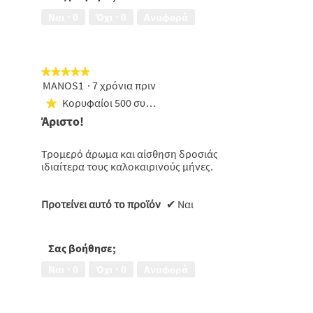
Ναι ·
0
Όχι ·
0
Αναφορά
★★★★★
★★★★★
MANOS1
·
7 χρόνια πριν
5
από
Κορυφαίοι 500 συμμετέχοντες
★
5
Άριστο!
αστέρια.
Τρομερό άρωμα και αίσθηση δροσιάς
ιδιαίτερα τους καλοκαιρινούς μήνες.
Προτείνει αυτό το προϊόν
✔
Ναι
Σας βοήθησε;
Ναι ·
0
Όχι ·
0
Αναφορά