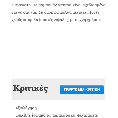
εμφανιστεί. Το σαμπουάν Menthol είναι σχεδιασμένο
για να σας χαρίζει όμορφα μαλλιά μέχρι και 100%
χωρίς πιτυρίδα (ορατές νιφάδες, με συχνή χρήση).
Κριτικές
ΓΡΆΨΤΕ ΜΙΑ ΚΡΙΤΙΚΉ
.
Αυτή
η
ενέργεια
Αξιολόγηση
θα
πραγματο
Επιλέξτε ένα από τα παρακάτω και φιλτράρετε
ανακατεύ