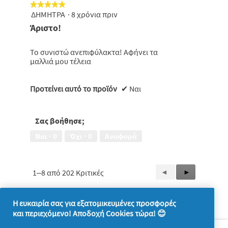
★★★★★
★★★★★
ΔΗΜΗΤΡΑ
·
8 χρόνια πριν
5
από
Άριστο!
5
αστέρια.
Το συνιστώ ανεπιφύλακτα! Αφήνει τα
μαλλιά μου τέλεια
Προτείνει αυτό το προϊόν
✔
Ναι
Σας βοήθησε;
Ναι ·
0
Όχι ·
0
Αναφορά
1–8 από 202 Κριτικές
Προηγούμενη
◄
Επόμενη
►
Reviews
Reviews
Η ευκαιρία σας για εξατομικευμένες προσφορές
και περιεχόμενο! Αποδοχή Cookies τώρα! 😊