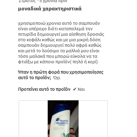
Στράτος
·
5 χρόνια πριν
θα
από
μοναδικά χαρακτηριστικά
ενημερωθε
5
το
πιο
αστέρια.
κάτω
χρησιμοποιώ χρονια αυτό το σαμπουάν
περιεχόμε
είναι υπέροχο διότι καταπολεμά την
πιτυρίδα δημιουργεί μια αίσθηση δροσιάς
στο κεφάλι καθώς και με μια μικρή δόση
σαμπουάν δημιουργεί πολύ αφρό καθώς
και μετά το λούσιμο τα μαλλιά μου είναι
τόσο μαλακά που μπορώ εύκολα να τα
φτιάξω με κάποιο προϊόν( πηλό ή κερί)
Ήταν η πρώτη φορά που χρησιμοποίησες
αυτό το προϊόν;
Όχι
Προτείνει αυτό το προϊόν
✔
Ναι