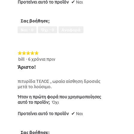
Προτείνει αυτό το προϊόν
✔
Ναι
Σας βοήθησε;
Ναι ·
0
Όχι ·
0
Αναφορά
★★★★★
★★★★★
bill
·
6 χρόνια πριν
5
από
Άριστο!
5
αστέρια.
πιτυρίδα ΤΕΛΟΣ , ωραία αίσθηση δροσιάς
μετά το λούσιμο.
Ήταν η πρώτη φορά που χρησιμοποίησες
αυτό το προϊόν;
Όχι
Προτείνει αυτό το προϊόν
✔
Ναι
Σας βοήθησε;