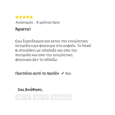
★★★★★
★★★★★
Ανώνυμος
·
8 χρόνια πριν
5
από
Άριστο!
5
αστέρια.
Εχω ξηροδερμια και εκτος την ενοχλητικη
πυτιριδα ειχα φαγουρα στο κεφαλι. Το head
& shoulders με απαλαξε και απο την
πυτυριδα και απο την ενοχλητικη
φαγουρα.Δεν το αλλαζω
Προτείνει αυτό το προϊόν
✔
Ναι
Σας βοήθησε;
Ναι ·
0
Όχι ·
0
Αναφορά