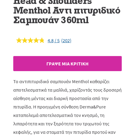
Head & Shoulders
Menthol Αντι πιτυριδικό
Σαμπουάν 360ml
4.8
(202)
Διαβάστε
202
κριτικές.
Σύνδεσμος
ίδιας
ΓΡAΨΕ ΜIΑ ΚΡΙΤΙΚH
σελίδας.
Το αντιπιτυριδικό σαμπουάν Menthol καθαρίζει
αποτελεσματικά τα μαλλιά, χαρίζοντάς τους δροσερή
αίσθηση μέντας και διαρκή προστασία από την
πιτυρίδα. Η προηγμένη σύνθεση Derma&Pure
καταπολεμά αποτελεσματικά τον κνησμό, τη
λιπαρότητα και την ξηρότητα του τριχωτού της
κεφαλής, για να σταματά την πιτυρίδα προτού καν