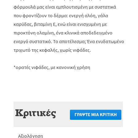
φόρμουλά μας είναι εμπλουτισμένη με συστατικά
που φροντίζουν το δέρμα: ενεργή αλόη, γάλα
καρύδας, βιταμίνη E, ενώ είναι ενισχυμένη με
πιροκτόνη ολαμίνη, ένα κλινικά αποδεδειγμένο
ενεργό συστατικό. Το αποτέλεσμα; Ένα ενυδατωμένο
τριχωτό της κεφαλής, χωρίς νιφάδες.
*ορατές νιφάδες, με κανονική χρήση
Κριτικές
ΓΡΆΨΤΕ ΜΙΑ ΚΡΙΤΙΚΉ
.
Αυτή
η
ενέργεια
Αξιολόγηση
θα