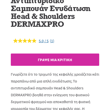
Αντιπιτυριδικό
Σαμπουάν Ενυδάτωση
Head & Shoulders
DERMAXPRO
5.0
(1)
Διαβάστε
1
κριτική.
Σύνδεσμος
ίδιας
ΓΡAΨΕ ΜIΑ ΚΡΙΤΙΚH
σελίδας.
Γνωρίζετε ότι το τριχωτό της κεφαλής χρειάζεται κάτι
παραπάνω από μια απλή ενυδάτωση; Το
αντιπιτυριδικό σαμπουάν Head & Shoulders
DERMAXPRO βοηθά στην ενίσχυση του φυσικού
δερματικού φραγμού και αποκαθιστά τη φυσική
ισορροπία του δέρματος της κεφαλής σας. Η