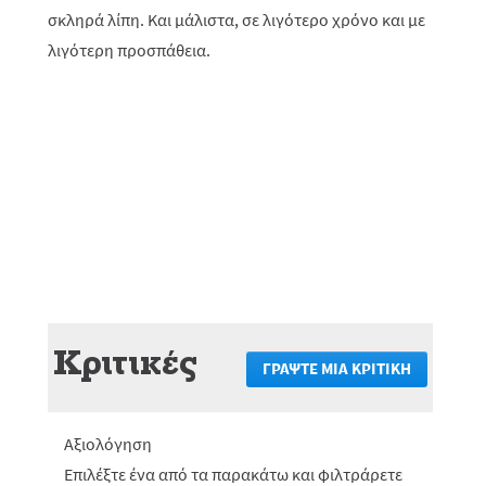
σκληρά λίπη. Και μάλιστα, σε λιγότερο χρόνο και με
λιγότερη προσπάθεια.
Κριτικές
ΓΡΆΨΤΕ ΜΙΑ ΚΡΙΤΙΚΉ
.
Αυτή
η
ενέργεια
Αξιολόγηση
θα
πραγματο
Επιλέξτε ένα από τα παρακάτω και φιλτράρετε
ανακατεύ