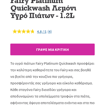
Fairy Platinum
Quickwash Λεμόνι
Υγρό Πιάτων - 1.2L
4.8
(4)
Διαβάστε
4
κριτικές.
Σύνδεσμος
ίδιας
ΓΡAΨΕ ΜIΑ ΚΡΙΤΙΚH
σελίδας.
Το υγρό πιάτων Fairy Platinum Quickwash προσφέρει
την καλύτερη καθαριότητα του Fairy και σας βοηθά
να βγείτε από την κουζίνα πιο γρήγορα,
προσφέροντάς σας γρήγορο και εύκολο καθάρισμα.
Κάθε σταγόνα Fairy διεισδύει γρήγορα και
αποδυναμώνει τα υπολείμματα τροφών στα πιάτα,
αφήνοντας άψογα αποτελέσματα ενάντια και στα πιο