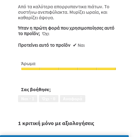
Από τα καλύτερα απορρυπαντικα πιάτων. Το
συστήνω ανεπιφύλακτα. Μυρίζει ωραία, και
καθαρίζει άψογα.
Ήταν η πρώτη φορά που χρησιμοποίησες αυτό
το προϊόν;
Όχι
Προτείνει αυτό το προϊόν
✔
Ναι
Άρωμα
Άρωμα,
5
από
5
Σας βοήθησε;
Ναι ·
1
Όχι ·
0
Αναφορά
1 κριτική μόνο με αξιολογήσεις