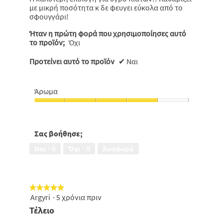
με μικρή ποσότητα κ δε φευγει εύκολα από το
σφουγγάρι!
Ήταν η πρώτη φορά που χρησιμοποίησες αυτό
το προϊόν;
Όχι
Προτείνει αυτό το προϊόν
✔
Ναι
Άρωμα
Άρωμα,
4
από
5
Σας βοήθησε;
Ναι ·
0
Όχι ·
0
Αναφορά
★★★★★
★★★★★
Argyri
·
5 χρόνια πριν
5
από
Τέλειο
5
αστέρια.