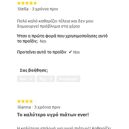
στο
★★★★★
★★★★★
παρακάτω
κουμπί
Stella
·
3 χρόνια πριν
5
θα
από
ενημερωθε
5
το
Πολύ καλό καθαρίζει τέλεια και δεν μου
πιο
αστέρια.
δημιουργεί πρόβλημα στα χέρια
κάτω
περιεχόμε
Ήταν η πρώτη φορά που χρησιμοποίησες αυτό
το προϊόν;
Ναι
Προτείνει αυτό το προϊόν
✔
Ναι
Σας βοήθησε;
Ναι ·
0
Όχι ·
0
Αναφορά
★★★★★
★★★★★
ilianna
·
3 χρόνια πριν
4
από
Το καλύτερο υγρό πιάτων ever!
5
αστέρια.
Η καλύτερη επιλογή για υγρό πιάτων!! Καθαρίζει