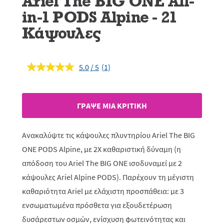
Ariel The BIG ONE All-
in-1 PODS Alpine - 21
Κάψουλες
5.0
(1)
Διαβάστε
1
κριτική.
Σύνδεσμος
ίδιας
ΓΡAΨΕ ΜIΑ ΚΡΙΤΙΚH
σελίδας.
Ανακαλύψτε τις κάψουλες πλυντηρίου Ariel The BIG
ONE PODS Αlpine, με 2Χ καθαριστική δύναμη (η
απόδοση του Ariel The BIG ONE ισοδυναμεί με 2
κάψουλες Ariel Alpine PODS). Παρέχουν τη μέγιστη
καθαριότητα Ariel με ελάχιστη προσπάθεια: με 3
ενσωματωμένα πρόσθετα για εξουδετέρωση
δυσάρεστων οσμών, ενίσχυση φωτεινότητας και