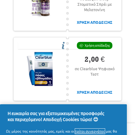
Στοματικό Σπρέι με
Μελατονίνη
ΧΡΗΣΗ ΑΠΟΔΕΙΞΗΣ
Χρήση απόδειξης
2,00 €
σε Clearblue Ψηφιακό
Τεστ
ΧΡΗΣΗ ΑΠΟΔΕΙΞΗΣ
Η ευκαιρία σας για εξατομικευμένες προσφορές
και περιεχόμενο! Αποδοχή Cookies τώρα! 😊
Σχετικά με την P&G
Ως μέρος της κοινότητάς μας, εμείς και οι
τρίτοι συνεργάτες
μας θα