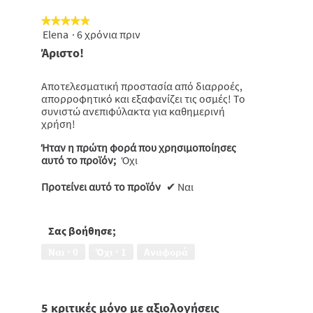
λ
ό
★★★★★
★★★★★
γ
ο
Elena
·
6 χρόνια πριν
5
υ
από
.
Άριστο!
5
αστέρια.
Αποτελεσματική προστασία από διαρροές,
απορροφητικό και εξαφανίζει τις οσμές! Το
συνιστώ ανεπιφύλακτα για καθημερινή
χρήση!
Ήταν η πρώτη φορά που χρησιμοποίησες
αυτό το προϊόν;
Όχι
Προτείνει αυτό το προϊόν
✔
Ναι
Σας βοήθησε;
Ναι ·
0
Όχι ·
1
Αναφορά
5 κριτικές μόνο με αξιολογήσεις