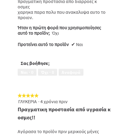
πραγματικη προστασια απο διαρροες κ
αστέρια.
οσμες
χαρηκα παρα πολυ που ανακαλυψα αυτο το
προιον.
Ήταν η πρώτη φορά που χρησιμοποίησες
αυτό το προϊόν;
Όχι
Προτείνει αυτό το προϊόν
✔
Ναι
Σας βοήθησε;
Ναι ·
0
Όχι ·
0
Αναφορά
★★★★★
★★★★★
ΓΛΥΚΕΡΙΑ
·
4 χρόνια πριν
5
από
Πραγματικη προστασία από υγρασία κ
5
οσμες!!
αστέρια.
Αγόρασα το προϊόν πριν μερικούς μήνες