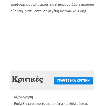
ελαφριάς μορφής ακράτεια ή παρουσιάζετε ακούσια
ούρηση. Διατίθενται σε μεγέθη Normal και Long.
Κριτικές
ΓΡΆΨΤΕ ΜΙΑ ΚΡΙΤΙΚΉ
.
Αυτή
η
ενέργεια
Αξιολόγηση
θα
πραγματο
Επιλέξτε ένα από τα παρακάτω και φιλτράρετε
ανακατεύ