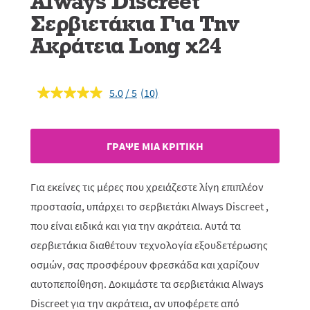
Always Discreet
Σερβιετάκια Για Την
Ακράτεια Long x24
5.0
(10)
Διαβάστε
10
κριτικές.
Σύνδεσμος
ίδιας
ΓΡAΨΕ ΜIΑ ΚΡΙΤΙΚH
σελίδας.
Για εκείνες τις μέρες που χρειάζεστε λίγη επιπλέον
προστασία, υπάρχει το σερβιετάκι Always Discreet ,
που είναι ειδικά και για την ακράτεια. Αυτά τα
σερβιετάκια διαθέτουν τεχνολογία εξουδετέρωσης
οσμών, σας προσφέρουν φρεσκάδα και χαρίζουν
αυτοπεποίθηση. Δοκιμάστε τα σερβιετάκια Always
Discreet για την ακράτεια, αν υποφέρετε από