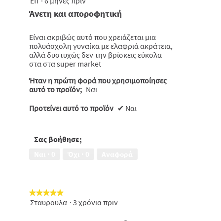
Efi
·
6 μήνες πριν
θα
από
Άνετη και αποροφητική
ενημερωθε
5
το
πιο
αστέρια.
κάτω
Είναι ακριβώς αυτό που χρειάζεται μια
περιεχόμε
πολυάσχολη γυναίκα με ελαφριά ακράτεια,
αλλά δυστυχώς δεν την βρίσκεις εύκολα
στα στα super market
Ήταν η πρώτη φορά που χρησιμοποίησες
αυτό το προϊόν;
Ναι
Προτείνει αυτό το προϊόν
✔
Ναι
Σας βοήθησε;
Ναι ·
0
Όχι ·
0
Αναφορά
★★★★★
★★★★★
Σταυρουλα
·
3 χρόνια πριν
5
από
5