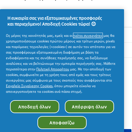
Η ευκαιρία σας για εξατομικευμένες προσφορές
και περιεχόμενο! Αποδοχή Cookies τώρα! 😊
Σχετικά με την P&G
Ως μέρος της κοινότητάς μας, εμείς και οι
τρίτοι συνεργάτες
μας θα
χρησιμοποιήσουμε cookies πρώτου μέρους και τρίτων μερών, pixels
και παρόμοιες τεχνολογίες («cookies») σε αυτόν τον ιστότοπο για να
Νομικά
σας προσφέρουμε εξατομικευμένη διαφήμιση με βάση τα
ενδιαφέροντα και τις συνήθειες περιήγησής σας, να διεξάγουμε
αναλύσεις και να βελτιώνουμε την εμπειρία περιήγησής σας. Μάθετε
Ακολουθήστε μας
περισσότερα στην
Πολιτική Απορρήτου
μας. Με την αποδοχή των
cookies, συμφωνείτε με τη χρήση τους από εμάς και τους τρίτους
συνεργάτες μας σύμφωνα με τους σκοπούς που αναφέρονται στο
Εργαλείο Συναίνεσης Cookies
, όπου μπορείτε εύκολα να
απενεργοποιήσετε τα cookies ανά πάσα στιγμή.
© 2026 Procter & Gamble. Με την επιφύλαξη παντός
Αποδοχή όλων
Απόρριψη όλων
δικαιώματος. Η χρήση και η πρόσβαση στις πληροφορίες σε
αυτόν τον ιστότοπο υπόκειται στους όρους και τις προϋποθέσεις
που καθορίζονται στη νομική συμφωνία μας.
Αποφασίζω