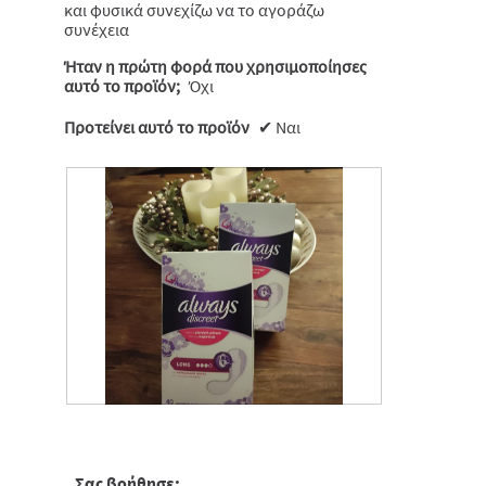
και φυσικά συνεχίζω να το αγοράζω
συνέχεια
Ήταν η πρώτη φορά που χρησιμοποίησες
αυτό το προϊόν;
Όχι
Προτείνει αυτό το προϊόν
✔
Ναι
Κ
Φ
ρ
ω
ι
τ
τ
ο
ι
γ
κ
ρ
Σας βοήθησε;