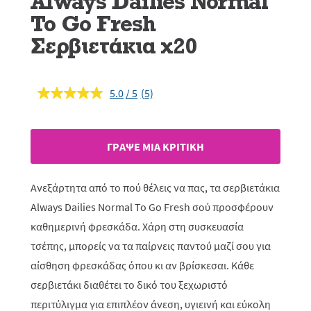
Always Dailies Normal
To Go Fresh
Σερβιετάκια x20
5.0
(5)
Διαβάστε
5
κριτικές.
Σύνδεσμος
ίδιας
ΓΡAΨΕ ΜIΑ ΚΡΙΤΙΚH
σελίδας.
Ανεξάρτητα από το πού θέλεις να πας, τα σερβιετάκια
Always Dailies Normal To Go Fresh σού προσφέρουν
καθημερινή φρεσκάδα. Χάρη στη συσκευασία
τσέπης, μπορείς να τα παίρνεις παντού μαζί σου για
αίσθηση φρεσκάδας όπου κι αν βρίσκεσαι. Κάθε
σερβιετάκι διαθέτει το δικό του ξεχωριστό
περιτύλιγμα για επιπλέον άνεση, υγιεινή και εύκολη