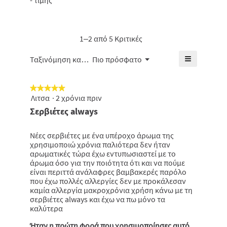
- τιμής
από
-
5.
βαθμολογί
5.
τιμής,
είναι
η
4.6
μέση
1–2 από 5 Κριτικές
από
βαθμολογί
5.
είναι
≡
Μενού
Ταξινόμηση κατά:
Πιο πρόσφατο
▼
4
Κάνοντας
από
κλικ
5.
στο
★★★★★
★★★★★
παρακάτω
κουμπί
Λιτσα
·
2 χρόνια πριν
5
θα
από
Σερβιέτες always
ενημερωθε
5
το
πιο
αστέρια.
κάτω
Νέες σερβιέτες με ένα υπέροχο άρωμα της
περιεχόμε
χρησιμοποιώ χρόνια παλιότερα δεν ήταν
αρωματικές τώρα έχω εντυπωσιαστεί με το
άρωμα όσο για την ποιότητα ότι και να πούμε
είναι περιττά ανάλαφρες βαμβακερές παρόλο
που έχω πολλές αλλεργίες δεν με προκάλεσαν
καμία αλλεργία μακροχρόνια χρήση κάνω με τη
σερβιέτες always και έχω να πω μόνο τα
καλύτερα
Ήταν η πρώτη φορά που χρησιμοποίησες αυτό