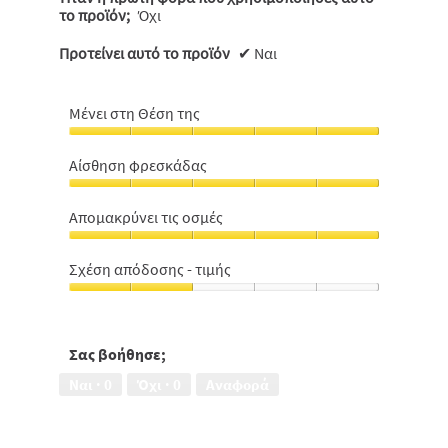
το προϊόν;
Όχι
Προτείνει αυτό το προϊόν
✔
Ναι
Μένει στη Θέση της
Μένει
στη
Αίσθηση φρεσκάδας
Θέση
Αίσθηση
της,
φρεσκάδας,
5
Aπομακρύνει τις οσμές
5
από
Aπομακρύνει
από
5
τις
5
Σχέση απόδοσης - τιμής
οσμές,
Σχέση
5
απόδοσης
από
-
5
τιμής,
Σας βοήθησε;
2
Ναι ·
0
Όχι ·
0
Αναφορά
από
5