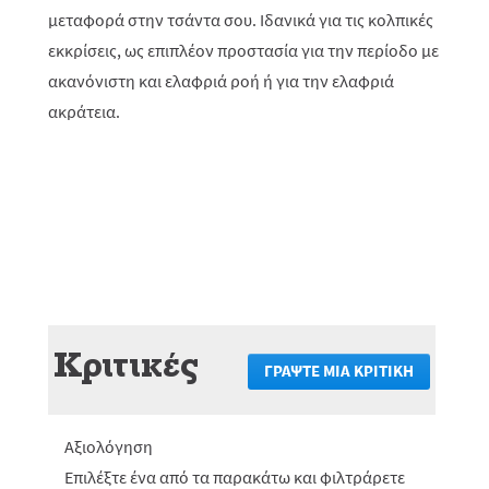
μεταφορά στην τσάντα σου. Ιδανικά για τις κολπικές
εκκρίσεις, ως επιπλέον προστασία για την περίοδο με
ακανόνιστη και ελαφριά ροή ή για την ελαφριά
ακράτεια.
Κριτικές
ΓΡΆΨΤΕ ΜΙΑ ΚΡΙΤΙΚΉ
.
Αυτή
η
ενέργεια
Αξιολόγηση
θα
πραγματο
Επιλέξτε ένα από τα παρακάτω και φιλτράρετε
ανακατεύ