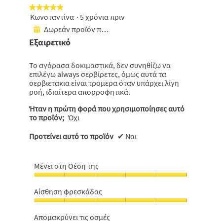
★★★★★
★★★★★
Κωνσταντίνα
·
5 χρόνια πριν
5
από
Δωρεάν προϊόν που έχει ληφθεί
⊞
5
Εξαιρετικό
αστέρια.
Το αγόρασα δοκιμαστικά, δεν συνηθίζω να
επιλέγω always σερβίρετες, όμως αυτά τα
σερβιετακια είναι τρομερα όταν υπάρχει λίγη
ροή, ιδιαίτερα απορροφητικά.
Ήταν η πρώτη φορά που χρησιμοποίησες αυτό
το προϊόν;
Όχι
Προτείνει αυτό το προϊόν
✔
Ναι
Μένει στη Θέση της
Μένει
στη
Αίσθηση φρεσκάδας
Θέση
Αίσθηση
της,
φρεσκάδας,
5
Aπομακρύνει τις οσμές