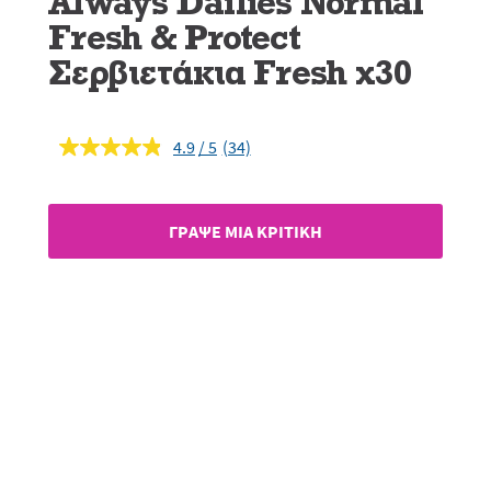
Always Dailies Normal
Fresh & Protect
Σερβιετάκια Fresh x30
4.9
(34)
Διαβάστε
34
κριτικές.
Σύνδεσμος
ίδιας
ΓΡAΨΕ ΜIΑ ΚΡΙΤΙΚH
σελίδας.