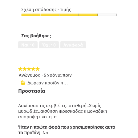
Aπομακρύνει
από
5
τις
5
Σχέση απόδοσης - τιμής
οσμές,
Σχέση
4
απόδοσης
από
-
5
τιμής,
Σας βοήθησε;
4
Ναι ·
0
Όχι ·
0
Αναφορά
από
5
★★★★★
★★★★★
Ανώνυμος
·
5 χρόνια πριν
5
από
Δωρεάν προϊόν που έχει ληφθεί
⊞
5
Προστασία
αστέρια.
Δοκίμασα τις σερβιέτες..σταθερή..Χωρίς
μυρωδιές..αισθηση φρεσκαδας κ μοναδικη
αποροφητικοτητα..
Ήταν η πρώτη φορά που χρησιμοποίησες αυτό
το προϊόν;
Ναι