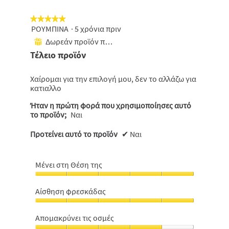
★★★★★
★★★★★
ΡΟΥΜΠΙΝΑ
·
5 χρόνια πριν
5
από
Δωρεάν προϊόν που έχει ληφθεί
⊞
5
Τέλειο προϊόν
αστέρια.
Χαίρομαι για την επιλογή μου, δεν το αλλάζω για
κατιαλλο
Ήταν η πρώτη φορά που χρησιμοποίησες αυτό
το προϊόν;
Ναι
Προτείνει αυτό το προϊόν
✔
Ναι
Μένει στη Θέση της
Μένει
στη
Αίσθηση φρεσκάδας
Θέση
Αίσθηση
της,
φρεσκάδας,
5
Aπομακρύνει τις οσμές
5
από