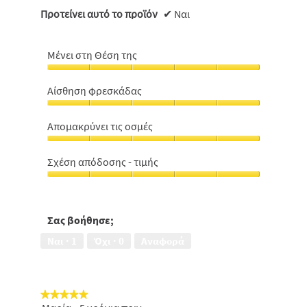
Προτείνει αυτό το προϊόν
✔
Ναι
Μένει στη Θέση της
Μένει
στη
Αίσθηση φρεσκάδας
Θέση
Αίσθηση
της,
φρεσκάδας,
5
Aπομακρύνει τις οσμές
5
από
Aπομακρύνει
από
5
τις
5
Σχέση απόδοσης - τιμής
οσμές,
Σχέση
5
απόδοσης
από
-
5
τιμής,
Σας βοήθησε;
5
Ναι ·
1
Όχι ·
0
Αναφορά
από
5
★★★★★
★★★★★
5