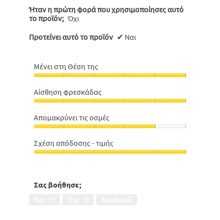
Ήταν η πρώτη φορά που χρησιμοποίησες αυτό
το προϊόν;
Όχι
Προτείνει αυτό το προϊόν
✔
Ναι
Μένει στη Θέση της
Μένει
στη
Αίσθηση φρεσκάδας
Θέση
Αίσθηση
της,
φρεσκάδας,
5
Aπομακρύνει τις οσμές
5
από
Aπομακρύνει
από
5
τις
5
Σχέση απόδοσης - τιμής
οσμές,
Σχέση
4
απόδοσης
από
-
5
τιμής,
Σας βοήθησε;
5
Ναι ·
0
Όχι ·
0
Αναφορά
από
5