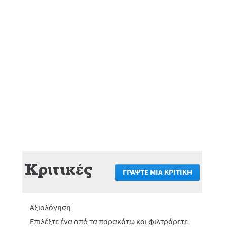
Κριτικές
ΓΡΆΨΤΕ ΜΙΑ ΚΡΙΤΙΚΉ
.
Αυτή
η
ενέργεια
Αξιολόγηση
θα
πραγματο
Επιλέξτε ένα από τα παρακάτω και φιλτράρετε
ανακατεύ