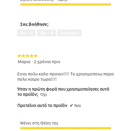
οσμές,
Σχέση
5
απόδοσης
από
-
5
τιμής,
Σας βοήθησε;
5
Ναι ·
0
Όχι ·
0
Αναφορά
από
5
★★★★★
★★★★★
Μαρια
·
2 χρόνια πριν
5
από
5
Ειναι πολυ καλο προιον!!!! Το χρησιμοποιω παρα
αστέρια.
πολυ καιρο τωρα!!!!
Ήταν η πρώτη φορά που χρησιμοποίησες αυτό
το προϊόν;
Όχι
Προτείνει αυτό το προϊόν
✔
Ναι
Μένει στη Θέση της