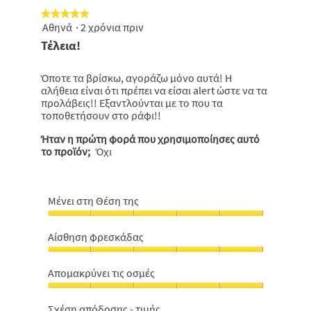
★★★★★
★★★★★
Αθηνά
·
2 χρόνια πριν
5
από
Τέλεια!
5
αστέρια.
Όποτε τα βρίσκω, αγοράζω μόνο αυτά! Η
αλήθεια είναι ότι πρέπει να είσαι alert ώστε να τα
προλάβεις!! Εξαντλούνται με το που τα
τοποθετήσουν στο ράφι!!
Ήταν η πρώτη φορά που χρησιμοποίησες αυτό
το προϊόν;
Όχι
Μένει στη Θέση της
Μένει
στη
Αίσθηση φρεσκάδας
Θέση
Αίσθηση
της,
φρεσκάδας,
5
Aπομακρύνει τις οσμές
5
από
Aπομακρύνει
από
5
τις
5
Σχέση απόδοσης - τιμής