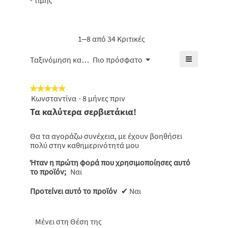
- τιμής
από
-
5.
βαθμολογί
5.
τιμής,
είναι
η
4.7
μέση
1–8 από 34 Κριτικές
από
βαθμολογί
5.
είναι
≡
Μενού
Ταξινόμηση κατά:
Πιο πρόσφατο
▼
4.7
Κάνοντας
από
κλικ
5.
στο
★★★★★
★★★★★
παρακάτω
κουμπί
Κωνσταντίνα
·
8 μήνες πριν
5
θα
από
Τα καλύτερα σερβιετάκια!
ενημερωθε
5
το
πιο
αστέρια.
κάτω
Θα τα αγοράζω συνέχεια, με έχουν βοηθήσει
περιεχόμε
πολύ στην καθημερινότητά μου
Ήταν η πρώτη φορά που χρησιμοποίησες αυτό
το προϊόν;
Ναι
Προτείνει αυτό το προϊόν
✔
Ναι
Μένει στη Θέση της