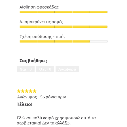
Μένει
στη
Αίσθηση φρεσκάδας
Θέση
Αίσθηση
της,
φρεσκάδας,
5
Aπομακρύνει τις οσμές
5
από
Aπομακρύνει
από
5
τις
5
Σχέση απόδοσης - τιμής
οσμές,
Σχέση
5
απόδοσης
από
-
5
τιμής,
Σας βοήθησε;
4
Ναι ·
0
Όχι ·
0
Αναφορά
από
5
★★★★★
★★★★★
Ανώνυμος
·
5 χρόνια πριν
5
από
Τέλειο!
5
αστέρια.
Εδώ και πολύ καιρό χρησιμοποιώ αυτά τα
σερβιετακια! Δεν τα αλλάζω!