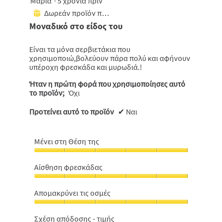
Μαρία
·
5 χρόνια πριν
από
Δωρεάν προϊόν που έχει ληφθεί
⊞
5
Μοναδικό στο είδος του
αστέρια.
Είναι τα μόνα σερβιετάκια που
χρησιμοποιώ,βολεύουν πάρα πολύ και αφήνουν
υπέροχη φρεσκάδα και μυρωδιά.!
Ήταν η πρώτη φορά που χρησιμοποίησες αυτό
το προϊόν;
Όχι
Προτείνει αυτό το προϊόν
✔
Ναι
Μένει στη Θέση της
Μένει
στη
Αίσθηση φρεσκάδας
Θέση
Αίσθηση
της,
φρεσκάδας,
5
Aπομακρύνει τις οσμές
5
από
Aπομακρύνει
από
5
τις
5
Σχέση απόδοσης - τιμής