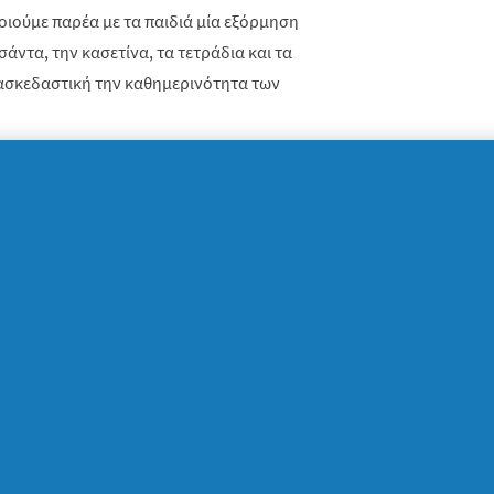
οιούμε παρέα με τα παιδιά μία εξόρμηση
άντα, την κασετίνα, τα τετράδια και τα
ιασκεδαστική την καθημερινότητα των
μας
 του σχολείου, καλό θα ήταν να
ιαμορφώσουμε μαζί τους το πρόγραμμα που
αμβάνοντας υπόψη τις δραστηριότητες που
 το παιδί, όπως κάποια ξένη γλώσσα ή μία
α, θα διαμορφώσουμε ένα εβδομαδιαίο
το δικό μας πρόγραμμα.
 σε αυτό το νέο ξεκίνημα