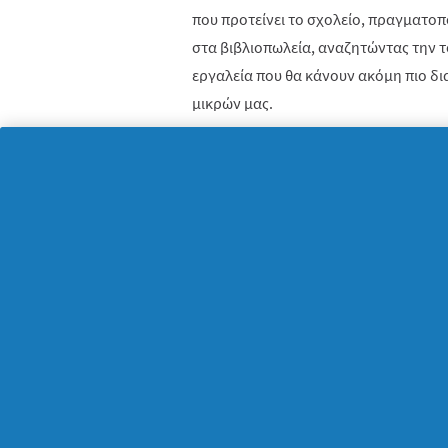
που προτείνει το σχολείο, πραγματοπ
στα βιβλιοπωλεία, αναζητώντας την τσ
εργαλεία που θα κάνουν ακόμη πιο δ
μικρών μας.
Οργανώνουμε το ετήσιο πρόγραμμά 
Προτού τα μικρά περάσουν το κατώφλι
αφιερώσουμε ένα απόγευμα για να δ
θα ακολουθήσουν μέσα στη χρονιά. Λ
θέλει ή χρειάζεται να παρακολουθήσει
αθλητική, εξωσχολική δραστηριότητ
πρόγραμμα που θα συγχρονίζεται με 
Συζητάμε και είμαστε υποστηρικτικοί