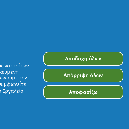
Αποδοχή όλων
ς και τρίτων
ικευμένη
Απόρριψη όλων
τιώνουμε την
 συμφωνείτε
ο
Εργαλείο
Αποφασίζω