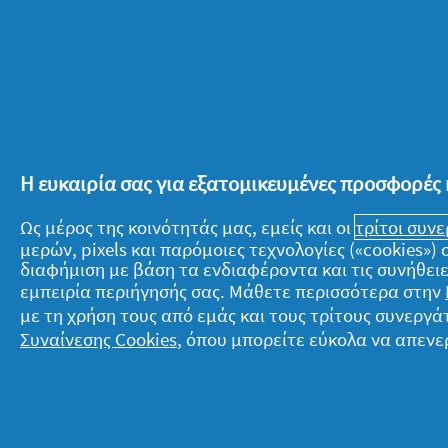
Την περίοδο πριν το άνοιγμα των σχο
από τον ελεύθερο χρόνο που μας δίνετ
σχολικό του ξεκίνημα. Μπορούμε να 
δικών μας σχολικών χρόνων, πόσο πολ
εμπειρία που το περιμένει και πόσους 
Η ευκαιρία σας για εξατομικευμένες προσφορές 
θα ανυπομονεί για τη στιγμή που μπει
αυτή τη σημαντική αλλαγή στην καθη
Ως μέρος της κοινότητάς μας, εμείς και οι
τρίτοι συν
μερών, pixels και παρόμοιες τεχνολογίες («cookies»
διαφήμιση με βάση τα ενδιαφέροντα και τις συνήθειε
εμπειρία περιήγησής σας. Μάθετε περισσότερα στην
Τέλος, πριν χτυπήσει το πρώτο κουδού
με τη χρήση τους από εμάς και τους τρίτους συνερ
παραλείψουμε να τραβήξουμε παρέα μ
Συναίνεσης Cookies
, όπου μπορείτε εύκολα να απενε
του ημέρα στο σχολείο, εξασφαλίζοντ
υπόλοιπο της ζωής του!