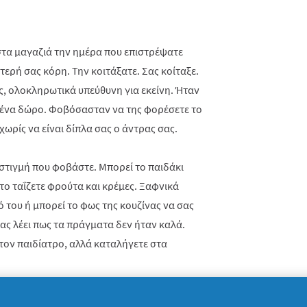
στα μαγαζιά την ημέρα που επιστρέψατε
τερή σας κόρη. Την κοιτάξατε. Σας κοίταξε.
ς, ολοκληρωτικά υπεύθυνη για εκείνη. Ήταν
ι ένα δώρο. Φοβόσασταν να της φορέσετε το
χωρίς να είναι δίπλα σας ο άντρας σας.
 στιγμή που φοβάστε. Μπορεί το παιδάκι
 το ταΐζετε φρούτα και κρέμες. Ξαφνικά
 του ή μπορεί το φως της κουζίνας να σας
 σας λέει πως τα πράγματα δεν ήταν καλά.
τον παιδίατρο, αλλά καταλήγετε στα
σας είναι αλλεργικό σε κάτι που περιέχουν οι