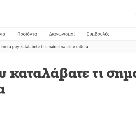
νια
Προϊόντα
Διαγωνισμοί
Συμβουλές
i-imera-poy-katalabete-ti-simainei-na-eiste-mitera
υ καταλάβατε τι σημα
α