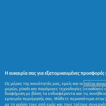
τροφές που του δίνετε. Στο δεύτερο ή
έχετε ξεπεράσει κάθε σας φόβο. Παρ’ 
συναρπαστική, σαν να είναι η πρώτη 
την προσοχή που απαιτείται να δώσετ
Η συνειδητοποίηση ότι τα παιδάκια σ
συγκλονίζει κατά καιρούς.
Σήμερα κάθεστε στο πάτωμα, παίζετε μ
πολύ θόρυβο, αγκαλιές, πολλές φωνέ
μητρική στιγμή. Κάθε μέρα φέρνει νέες
Η ευκαιρία σας για εξατομικευμένες προσφορές 
νίκες. Μαθαίνετε και εξελίσσεστε ακρ
Ως μέρος της κοινότητάς μας, εμείς και οι
τρίτοι συν
μερών, pixels και παρόμοιες τεχνολογίες («cookies»
διαφήμιση με βάση τα ενδιαφέροντα και τις συνήθειε
εμπειρία περιήγησής σας. Μάθετε περισσότερα στην
με τη χρήση τους από εμάς και τους τρίτους συνερ