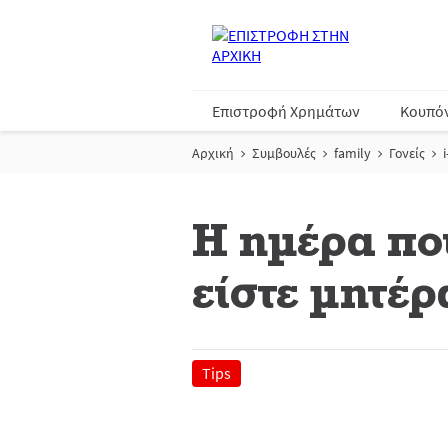
Επιστροφή Χρημάτων
Κουπό
Αρχική
Συμβουλές
family
Γονείς
Η ημέρα πο
είστε μητέρ
Tips