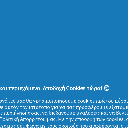
 ακόμα περισσότερο στο τρίτο παιδί, πλέον
όλο που κάθε φορά είναι το ίδιο
φορά, είστε πλέον αρκετά εξοικειωμένη με
ε στο παιδάκι σας.
ας εξαρτώνται πλήρως από εσάς σας
ε τα παιδιά σας και η μέρα σας γεμίζει με
ς. Όλα συνθέτουν ευχάριστα μια υπέροχη
 εμπειρίες, νέες προκλήσεις – και νέες
και περιεχόμενο! Αποδοχή Cookies τώρα! 😊
ιβώς όπως τα παιδιά σας.
εργάτες
μας θα χρησιμοποιήσουμε cookies πρώτου μέρου
) σε αυτόν τον ιστότοπο για να σας προσφέρουμε εξατομ
ς περιήγησής σας, να διεξάγουμε αναλύσεις και να βελ
Πολιτική Απορρήτου
μας. Με την αποδοχή των cookies,
γάτες μας σύμφωνα με τους σκοπούς που αναφέρονται στ