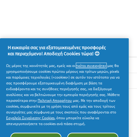
Η ευκαιρία σας για εξατομικευμένες προσφορές
και περιεχόμενο! Αποδοχή Cookies τώρα! 😊
Σχετικά με την P&G
Ως μέρος της κοινότητάς μας, εμείς και οι
τρίτοι συνεργάτες
μας θα
χρησιμοποιήσουμε cookies πρώτου μέρους και τρίτων μερών, pixels
και παρόμοιες τεχνολογίες («cookies») σε αυτόν τον ιστότοπο για να
Νομικά
σας προσφέρουμε εξατομικευμένη διαφήμιση με βάση τα
ενδιαφέροντα και τις συνήθειες περιήγησής σας, να διεξάγουμε
αναλύσεις και να βελτιώνουμε την εμπειρία περιήγησής σας. Μάθετε
Ακολουθήστε μας
περισσότερα στην
Πολιτική Απορρήτου
μας. Με την αποδοχή των
cookies, συμφωνείτε με τη χρήση τους από εμάς και τους τρίτους
συνεργάτες μας σύμφωνα με τους σκοπούς που αναφέρονται στο
Εργαλείο Συναίνεσης Cookies
, όπου μπορείτε εύκολα να
απενεργοποιήσετε τα cookies ανά πάσα στιγμή.
© 2026 Procter & Gamble. Με την επιφύλαξη παντός