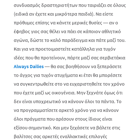
συνδυασμός δραστηριοτήτων που ταιριάζει σε όλους
(ειδικά αν έχετε και μικρότερα παιδιά). Να είστε
πρόθυμες επίσης να κάνετε μερικές θυσίες — αν ο
έφηβος γιος σας θέλει να πάει σε κάποιον αθλητικό
αγώνα, δώστε το καλό παράδειγμα και πάτε μαζί του.
Και για να προετοιμαστείτε κατάλληλα για τυχόν
ιδέες που θα προτείνουν, πάρτε μαζί σας σερβιετάκια
Always Dailies
— θα σας βοηθήσουν να ξεπεράσετε
το άγχος για τυχόν ατυχήματα κι έτσι θα μπορέσετε
να συγκεντρωθείτε στο να ευχαριστηθείτε τον χρόνο
που έχετε μαζί ως οικογένεια. Μην ξεχνάτε όμως ότι
δεν είναι υποχρεωτικό να κάνουν όλοι τα πάντα. Το
να προγραμματίσετε αρκετό χρόνο για να κάνουν
όλοι πράγματα που αρέσουν στους ίδιους είναι
εξίσου σημαντικό. Και μην ξεχάσετε να βάλετε στις
βαλίτσες σας αρκετές εναλλακτικές επιλογές