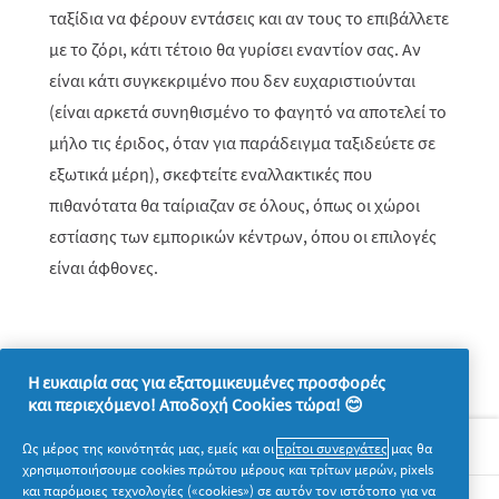
ταξίδια να φέρουν εντάσεις και αν τους το επιβάλλετε
με το ζόρι, κάτι τέτοιο θα γυρίσει εναντίον σας. Αν
είναι κάτι συγκεκριμένο που δεν ευχαριστιούνται
(είναι αρκετά συνηθισμένο το φαγητό να αποτελεί το
μήλο τις έριδος, όταν για παράδειγμα ταξιδεύετε σε
εξωτικά μέρη), σκεφτείτε εναλλακτικές που
πιθανότατα θα ταίριαζαν σε όλους, όπως οι χώροι
εστίασης των εμπορικών κέντρων, όπου οι επιλογές
είναι άφθονες.
Η ευκαιρία σας για εξατομικευμένες προσφορές
και περιεχόμενο! Αποδοχή Cookies τώρα! 😊
Σχετικά με την P&G
Ως μέρος της κοινότητάς μας, εμείς και οι
τρίτοι συνεργάτες
μας θα
χρησιμοποιήσουμε cookies πρώτου μέρους και τρίτων μερών, pixels
και παρόμοιες τεχνολογίες («cookies») σε αυτόν τον ιστότοπο για να