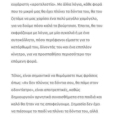
ευχάριστη «ιεροτελεστία». Με άλλα λόγια, κάθε φορά
που το μικρό μας θα έχει πλύνει τα δόντια του, θα του
ζητάμε να μας χαρίσει ένα πολύ μεγάλο χαμόγελο,
για να δούμε πόσο καλά τα βούρτσισε. Έπειτα, θα του
εκφράζουμε με λόγια, με μία αγκαλιά ή με ένα
αυτοκόλλητο, πόσο περήφανοι είμαστε για το
κατόρθωμά του, δίνοντάς του και ένα επιπλέον
κίνητρο, για να προσπαθήσει περισσότερο την
επόμενη φορά.
Τέλος, είναι σημαντικό να θυμόμαστε πως φράσεις
όπως: «Αν δεν πλύνεις τα δόντια σου, θα πάμε στον
οδοντίατρο», είναι αποτρεπτικές, καθώς
δημιουργούν αρνητικά συναισθήματα στα παιδιά και
καλό θα ήταν να τις αποφεύγουμε. Σημασία δεν έχει
να πιέσουμε το παιδί να πλύνει τα δόντια του, αλλά