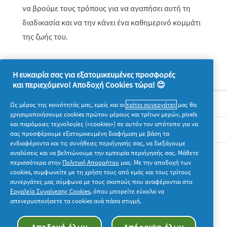
να βρούμε τους τρόπους για να αγαπήσει αυτή τη
διαδικασία και να την κάνει ένα καθημερινό κομμάτι
της ζωής του.
Η ευκαιρία σας για εξατομικευμένες προσφορές
και περιεχόμενο! Αποδοχή Cookies τώρα! 😊
Σχετικά με την P&G
Ως μέρος της κοινότητάς μας, εμείς και οι
τρίτοι συνεργάτες
μας θα
χρησιμοποιήσουμε cookies πρώτου μέρους και τρίτων μερών, pixels
και παρόμοιες τεχνολογίες («cookies») σε αυτόν τον ιστότοπο για να
Νομικά
σας προσφέρουμε εξατομικευμένη διαφήμιση με βάση τα
ενδιαφέροντα και τις συνήθειες περιήγησής σας, να διεξάγουμε
αναλύσεις και να βελτιώνουμε την εμπειρία περιήγησής σας. Μάθετε
Ακολουθήστε μας
περισσότερα στην
Πολιτική Απορρήτου
μας. Με την αποδοχή των
cookies, συμφωνείτε με τη χρήση τους από εμάς και τους τρίτους
συνεργάτες μας σύμφωνα με τους σκοπούς που αναφέρονται στο
Εργαλείο Συναίνεσης Cookies
, όπου μπορείτε εύκολα να
απενεργοποιήσετε τα cookies ανά πάσα στιγμή.
© 2026 Procter & Gamble. Με την επιφύλαξη παντός