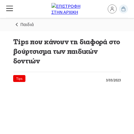
Παιδιά
Tips που κάνουν τη διαφορά στο
βούρτσισμα των παιδικών
δοντιών
Tips
3/03/2023