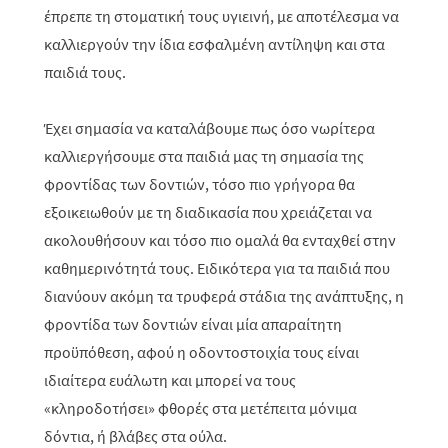
έπρεπε τη στοματική τους υγιεινή, με αποτέλεσμα να
καλλιεργούν την ίδια εσφαλμένη αντίληψη και στα
παιδιά τους.
Έχει σημασία να καταλάβουμε πως όσο νωρίτερα
καλλιεργήσουμε στα παιδιά μας τη σημασία της
φροντίδας των δοντιών, τόσο πιο γρήγορα θα
εξοικειωθούν με τη διαδικασία που χρειάζεται να
ακολουθήσουν και τόσο πιο ομαλά θα ενταχθεί στην
καθημερινότητά τους. Ειδικότερα για τα παιδιά που
διανύουν ακόμη τα τρυφερά στάδια της ανάπτυξης, η
φροντίδα των δοντιών είναι μία απαραίτητη
προϋπόθεση, αφού η οδοντοστοιχία τους είναι
ιδιαίτερα ευάλωτη και μπορεί να τους
«κληροδοτήσει» φθορές στα μετέπειτα μόνιμα
δόντια, ή βλάβες στα ούλα.