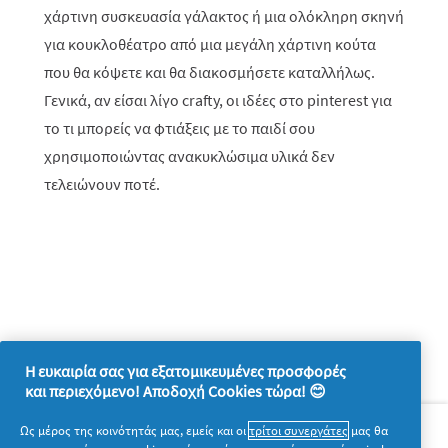
χάρτινη συσκευασία γάλακτος ή μια ολόκληρη σκηνή
για κουκλοθέατρο από μια μεγάλη χάρτινη κούτα
που θα κόψετε και θα διακοσμήσετε καταλλήλως.
Γενικά, αν είσαι λίγο crafty, οι ιδέες στο pinterest για
το τι μπορείς να φτιάξεις με το παιδί σου
χρησιμοποιώντας ανακυκλώσιμα υλικά δεν
τελειώνουν ποτέ.
Η ευκαιρία σας για εξατομικευμένες προσφορές
και περιεχόμενο! Αποδοχή Cookies τώρα! 😊
Σχετικά με την P&G
Ως μέρος της κοινότητάς μας, εμείς και οι
τρίτοι συνεργάτες
μας θα