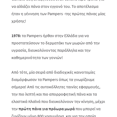
να αλλάζει πάνα στον εγγονό του. Το αποτέλεσμα
ήταν η γέννηση των Pampers -της πρώτης πάνας μίας
χρήσης!
1978:
τα Pampers ήρθαν στην Ελλάδα για να
προστατεύσουν το δερματάκι των μωρών από την
υγρασία, διευκολύνοντας παράλληλα και την
καθημερινότητα των γονιών!
Από τότε, μία σειρά από διαδοχικές καινοτομίες
διαμόρφωσαν τα
Pampers
όπως τα γνωρίζουμε
σήμερα! Από τις αυτοκόλλητες ταινίες εφαρμογής,
την πιο λεπτή και πιο απορροφητική πάνα και τα
ελαστικά πλαϊνά που διευκολύνουν την κίνηση, μέχρι
την
πρώτη πάνα για πρόωρα μωρά
που μπορεί να
ζυγίζουν μόνο 800 γραμμάρια,
και για την οποία