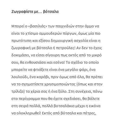
Ζωγραφίστε με… βότσαλα
Μπορεί ο «βασιλιάς» των παιχνιδιών στην άμμο να
είναι το χτίσιμο αμμουδερών πύργων, όμως μία πιο
πρωτότυπη και εξίσου δημιουργική ασχολία είναι η
ζωγραφική με βότσαλα ή πετρούλες! Αν δεν το έχεις
δοκιμάσει, να είσαι σίγουρη πως εκτός από το μικρό
σου, θα ενθουσιάσει και εσένα! Το σχέδιο το οποίο
μπορείτε να φτιάξετε είναι ένα μεγάλο ψάρι, ένα
λουλούδι, ένα καράβι, πριν όμως από όλα, θα πρέπει
να το σχηματίσετε χρησιμοποιώντας (όπως και στην
τρίλιζα) τα χέρια σας ή ένα ξύλο. Στη συνέχεια, πάνω
στο περίγραμμα που θα έχετε σχεδιάσει, θα βάλετε
στη σειρά πολλά, πολλά βοτσαλάκια μέχρι η εικόνα
να ολοκληρωθεί! Εκτός από βότσαλα και πέτρες,