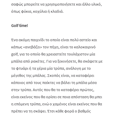
σαφώς μπορείτε να χρησιμοποιήσετε και άλλο υλικό,
όπως φύκια, κοχύλια ή κλαδιά.
Golf time!
Ένα ακόμη παιχνίδι το οποίο είναι πολύ αστείο και
κάπως «ανεβάζει» τον πήχη, είναι το καλοκαιρινό
golf, για το οποίο θα χρειαστείτε τουλάχιστον μία
μπάλα από ρακέτες. Για να ξεκινήσετε, θα σκάψετε με
το φτυάρι ή τα χέρια μία τρύπα, ανάλογη με το
μέγεθος της μπάλας. Σκοπός είναι, να καταφέρει
κάποιος από τους παίκτες να βάλει τη μπάλα μέσα
στην τρύπα. Αυτός που θα το καταφέρει πρώτος,
είναι εκείνος που θα ορίσει σε ποια απόσταση θα μπει
η επόμενη τρύπα, ενώ ο χαμένος είναι εκείνος που θα
πρέπει να τη σκάψει. Έτσι κάθε φορά ο βαθμός