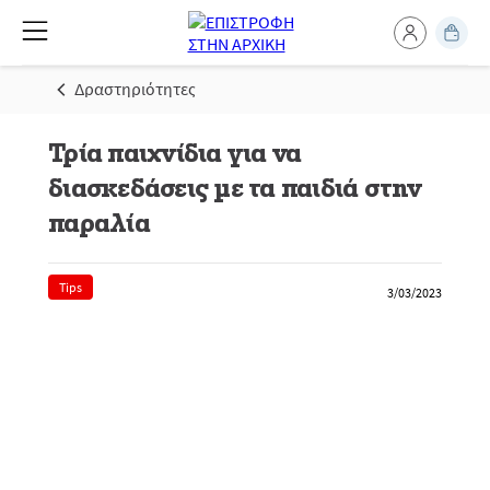
Δραστηριότητες
Τρία παιχνίδια για να
διασκεδάσεις με τα παιδιά στην
παραλία
Tips
3/03/2023