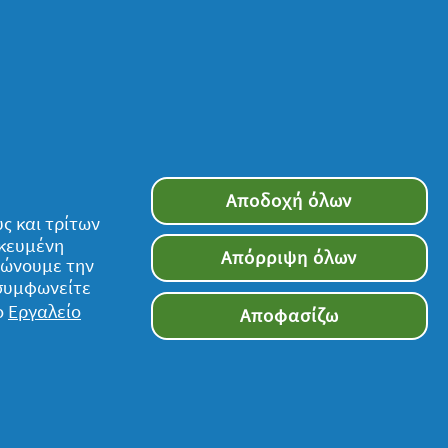
Αποδοχή όλων
ς και τρίτων
ικευμένη
Απόρριψη όλων
τιώνουμε την
 συμφωνείτε
ο
Εργαλείο
Αποφασίζω