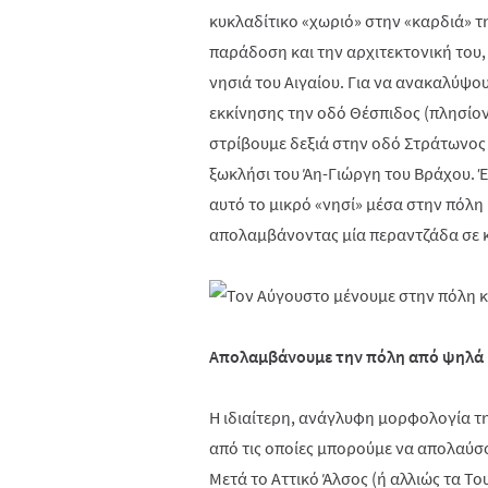
κυκλαδίτικο «χωριό» στην «καρδιά» τη
παράδοση και την αρχιτεκτονική του, 
νησιά του Αιγαίου. Για να ανακαλύψο
εκκίνησης την οδό Θέσπιδος (πλησίον
στρίβουμε δεξιά στην οδό Στράτωνος
ξωκλήσι του Άη-Γιώργη του Βράχου. 
αυτό το μικρό «νησί» μέσα στην πόλη 
απολαμβάνοντας μία περαντζάδα σε κ
Απολαμβάνουμε την πόλη από ψηλά
Η ιδιαίτερη, ανάγλυφη μορφολογία τη
από τις οποίες μπορούμε να απολαύσ
Μετά το Αττικό Άλσος (ή αλλιώς τα Το