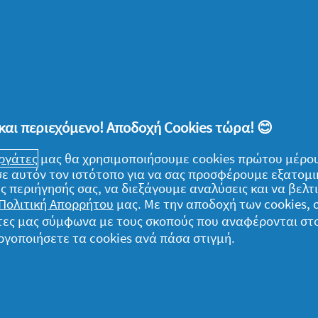
 στην Αθήνα, έχει σημείο εκκίνησης το
χισαν να πραγματοποιούνται οι πρώτες
 περιτριγύριζαν την πλατεία Συντάγματος.
ώνα ραγδαίων τεχνολογικών επιτευγμάτων,
 σινεμά δεν έχασε ποτέ την αίγλη της.
και περιεχόμενο! Αποδοχή Cookies τώρα! 😊
 που δεσπόζουν στο κέντρο της πόλης, είναι
ποτελούν το ιδανικό μέρος για όλους εμάς
εργάτες
μας θα χρησιμοποιήσουμε cookies πρώτου μέρου
ήματα της έβδομης τέχνης, έχοντας για…
) σε αυτόν τον ιστότοπο για να σας προσφέρουμε εξατομ
ς περιήγησής σας, να διεξάγουμε αναλύσεις και να βελ
.
Πολιτική Απορρήτου
μας. Με την αποδοχή των cookies,
γάτες μας σύμφωνα με τους σκοπούς που αναφέρονται στ
ργοποιήσετε τα cookies ανά πάσα στιγμή.
ινό καλοκαίρι μάς βρίσκει στον τόπο
 το απολαύσουμε όσο περισσότερο μπορούμε.
κάκια και μονοπάτια της Αθήνας, που μας