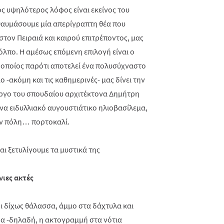
ς υψηλότερος λόφος είναι εκείνος του
θαυμάσουμε μία απερίγραπτη θέα που
στον Πειραιά και καιρού επιτρέποντος, μας
όλπο. Η αμέσως επόμενη επιλογή είναι ο
οποίος παρότι αποτελεί ένα πολυσύχναστο
-ακόμη και τις καθημερινές- μας δίνει την
 έργο του σπουδαίου αρχιτέκτονα Δημήτρη
να ειδυλλιακό αυγουστιάτικο ηλιοβασίλεμα,
ην πόλη… πορτοκαλί.
ιες ακτές
ι δίχως θάλασσα, άμμο στα δάχτυλα και
ρα -δηλαδή, η ακτογραμμή στα νότια