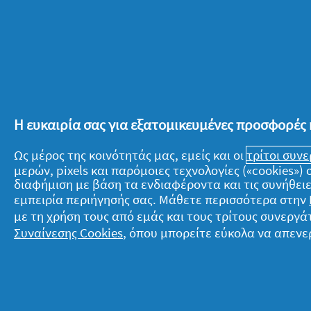
Η μακρά παράδοση των θερινών σινεμά
μακρινό καλοκαίρι του 1900, όταν άρ
υπαίθριες προβολές στα καφενεία που
Μπορεί έκτοτε να διανύσαμε έναν αι
όμως η αξία του παραδοσιακού θερινού
Η ευκαιρία σας για εξατομικευμένες προσφορές 
Ακριβώς για αυτό, τα ιστορικά θερινά
κάθε βράδυ γεμάτα με κόσμο, καθώς α
Ως μέρος της κοινότητάς μας, εμείς και οι
τρίτοι συν
που θέλουμε απολαύσουμε αριστουργ
μερών, pixels και παρόμοιες τεχνολογίες («cookies»
διαφήμιση με βάση τα ενδιαφέροντα και τις συνήθειε
ταβάνι τον έναστρο αθηναϊκό ουρανό
εμπειρία περιήγησής σας. Μάθετε περισσότερα στην
με τη χρήση τους από εμάς και τους τρίτους συνερ
Συναίνεσης Cookies
, όπου μπορείτε εύκολα να απενε
Τέλος, μην ξεχνάμε πως παρότι το φετ
διαμονής μας, στο χέρι μας είναι να
Άλλωστε, πάντα θα υπάρχουν στενά σο