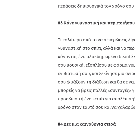
περάσεις δημιουργικά τον χρόνο σου 
#3 Κάνε γυμναστική και περιποιήσου
Τι καλύτερο από το να αφιερώσεις λίγ
γυμναστική στο σπίτι, αλλά και να πε
κάνοντας ένα ολοκληρωμένο
beaut
é 
σου μουσική, εξοπλίσου με φόρμα γυμ
ενυδάτωσή σου, και ξεκίνησε μια σε
σου φτιάξουν τη διάθεση και θα σε γε
μπορείς να βρεις πολλές «συνταγές» γ
προσώπου ή ένα
scrub
για απολέπιση!
χρόνο στον εαυτό σου και να χαλαρώσ
#4 Δες μια καινούργια σειρά