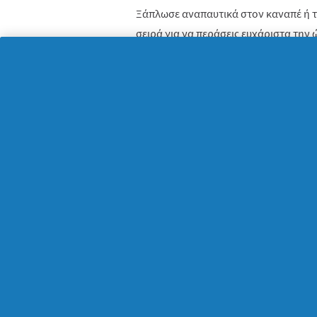
Ξάπλωσε αναπαυτικά στον καναπέ ή το
σειρά για να περάσεις ευχάριστα την
Διαδίκτυο ταινίες ή σειρές που να σο
αισθηματικές, κωμικές, ή αστυνομικές!
ντοκιμαντέρ με θέματα που σε ενδιαφ
ευχάριστα την ώρα σου! Ό,τι σειρά ή τα
θα σου φτιάξει ακόμα περισσότερο τη
ηρεμήσεις στην άνεση του σπιτιού σο
#5 Οργανώσου!
Πόσο καιρό θες να κάνεις μια καλή εκ
οργανώσεις σύμφωνα με τα «θέλω» σο
έχεις ελεύθερο χρόνο! Ξεκίνησε την 
βρει έτοιμη η άνοιξη τώρα που ανοίγε
σε 3 κατηγορίες, “
Yes
”, “
Maybe
” και “
N