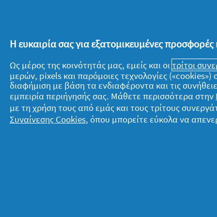
κρατήσεις στην ντουλάπα σου και πε
που σου φτιάχνουν τη διάθεση! Μπορεί
διάφορα διακοσμητικά αντικείμενα που
Η ευκαιρία σας για εξατομικευμένες προσφορές 
ανοιξιάτικη διάθεσή σου! Ακόμα, δοκ
να σου προκαλούν ηρεμία και χαλάρ
Ως μέρος της κοινότητάς μας, εμείς και οι
τρίτοι συν
μερών, pixels και παρόμοιες τεχνολογίες («cookies»
διαφήμιση με βάση τα ενδιαφέροντα και τις συνήθειε
Επιλέγουμε να μείνουμε σπίτι μας για
εμπειρία περιήγησής σας. Μάθετε περισσότερα στην
τον χρόνο μας ευχάριστα και δημιουρ
με τη χρήση τους από εμάς και τους τρίτους συνερ
οδηγίες των ειδικών για να τελειώσει
Συναίνεσης Cookies
, όπου μπορείτε εύκολα να απενε
είσαι μόνη σου σε αυτό, είμαστε όλοι 
Σχετικά με την P&G
Ν