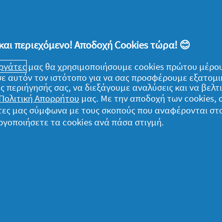
ιραματίσου με ανοιξιάτικους συνδυασμούς
ς να κάνεις ακριβώς το ίδιο και με τα
 έχεις, ώστε να ταιριάζουν και αυτά με την
και περιεχόμενο! Αποδοχή Cookies τώρα! 😊
ίμασε να αλλάξεις θέση στα έπιπλά σου ώστε
ωση.
εργάτες
μας θα χρησιμοποιήσουμε cookies πρώτου μέρου
) σε αυτόν τον ιστότοπο για να σας προσφέρουμε εξατομ
ς περιήγησής σας, να διεξάγουμε αναλύσεις και να βελ
 εμάς και αυτούς που αγαπάμε, και περνάμε
Πολιτική Απορρήτου
μας. Με την αποδοχή των cookies,
γικά! Μην ανησυχείς, ακολούθησε τις
γάτες μας σύμφωνα με τους σκοπούς που αναφέρονται στ
 όλο αυτό γρήγορα και αναίμακτα, γιατί δεν
ργοποιήσετε τα cookies ανά πάσα στιγμή.
μαζί!
ομικά