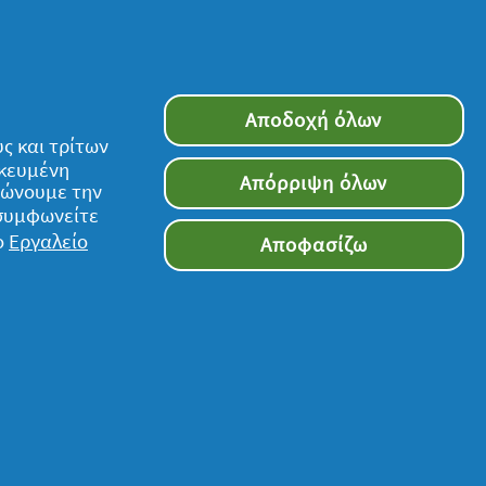
Αποδοχή όλων
ς και τρίτων
ικευμένη
Απόρριψη όλων
τιώνουμε την
 συμφωνείτε
ο
Εργαλείο
Αποφασίζω
Ακολουθήστε μας