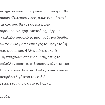
τε μία ημέρα που οι προγνώσεις του καιρού θα
άποιον εξωτερικό χώρο, όπως ένα πάρκο ή
 με όλα όσα θα χρειαστείτε, από
αιροπίρουνα, χαρτοπετσέτες, μέχρι το
ο «καλάθι» σας από το προηγούμενο βράδυ.
ων παιδιών για τις επιλογές του φαγητού ή
οετοιμασία του. Η Αθήνα έχει αρκετές
τομη πασχαλινή σας εξόρμηση, όπως το
εριβαλλοντικής Εκπαίδευσης Αντώνη Τρίτση
Ιπποκράτειο Πολιτεία. Επιλέξτε από κοινού
 κουράσει λιγότερο τα παιδιά.
αυρό»;