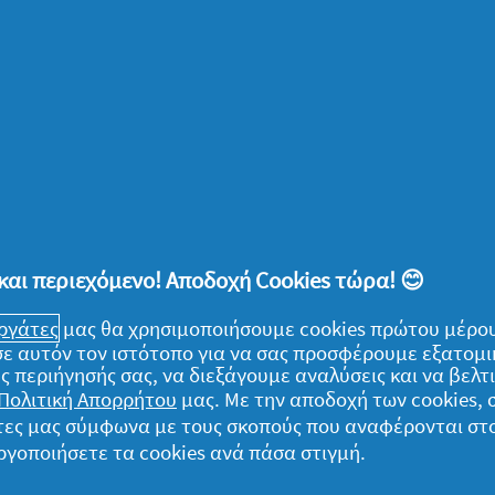
. Αν… βιαζόσαστε, μπορείτε να
στον καταψύκτη για άλλα 15 λεπτά και
 κηρομπογιές με προσοχή από το καλούπι.
 αυγά που θα υπάρχουν στο πασχαλινό
 παιδιά στη διαδικασία, ζητώντας τους να τα
και περιεχόμενο! Αποδοχή Cookies τώρα! 😊
. Με χαρτόνια, κορδέλες, είδη
εργάτες
μας θα χρησιμοποιήσουμε cookies πρώτου μέρου
να είσαι σίγουρη πως θα μεγαλουργήσουν,
) σε αυτόν τον ιστότοπο για να σας προσφέρουμε εξατομ
άνταστους χαρακτήρες! Αν δεις πως
ς περιήγησής σας, να διεξάγουμε αναλύσεις και να βελ
είνεις να περάσουν περιμετρικά στο κάθε
Πολιτική Απορρήτου
μας. Με την αποδοχή των cookies,
ν» με λίγη κόλλα. Σχηματίζοντας δύο
γάτες μας σύμφωνα με τους σκοπούς που αναφέρονται στ
ργοποιήσετε τα cookies ανά πάσα στιγμή.
ία δίπλα στην άλλη, θα είναι έτοιμο το πιο