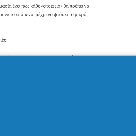
ασία έχει πως κάθε «στοιχείο» θα πρέπει να
ουν» το επόμενο, μέχρι να φτάσει το μικρό
ιές
τα από μικρά κομματάκια κηρομπογιάς που
ν, έχουμε τον τρόπο για να τα
ρέψου πως υπάρχει κάποια φόρμα για
υ δεν είναι εύφλεκτη) και δεν
ν τα χαρτιά από τις κηρομπογιές και τις
θα τα τοποθετήσουν στις θήκες μπλέκοντας
η συνέχεια, θα τοποθετήσετε τη φόρμα για
υς 100°C (ο χρόνος και η θερμοκρασία
άλλο). Βγάζοντας το σκεύος από το φούρνο,
της παγοθήκης, ώστε να ξεφορμάρετε τις