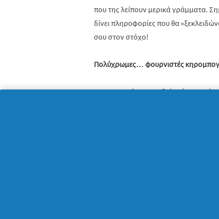
που της λείπουν μερικά γράμματα. Σημ
δίνει πληροφορίες που θα «ξεκλειδών
σου στον στόχο!
Πολύχρωμες… φουρνιστές κηρομπογ
Αν τα κουτιά των παιδιών είναι γεμά
δεν μπορούν πλέον να χρησιμοποιηθού
αξιοποιήσετε παρέα! Για αρχή, σιγου
μπισκότα ή παγοθήκη από σιλικόνη (πο
χρησιμοποιείς. Αφού τα παιδιά βγάλου
σπάσουν σε πολύ μικρά κομματάκια, 
διαφορετικά χρώματα μεταξύ τους. Στ
15 λεπτά στο φούρνο, ενδεικτικά στο
διαφέρουν από τον ένα φούρνο στον 
θα βρέξετε με νερό βρύσης τον πάτο 