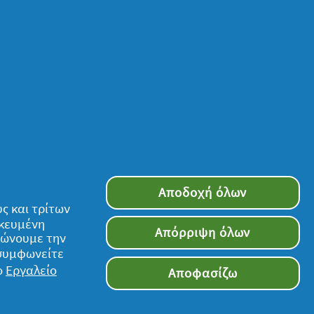
Αποδοχή όλων
ς και τρίτων
ικευμένη
Απόρριψη όλων
τιώνουμε την
 συμφωνείτε
ο
Εργαλείο
Αποφασίζω