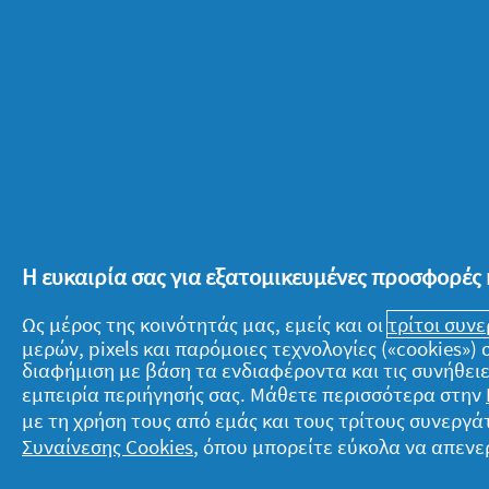
πολύχρωμες κηρομπογιές ευκολότερα
μεταφέρετε το σκεύος από το φούρνο 
έπειτα να αφαιρέσετε τις πολύχρωμες
Αβγουλάκια ανθρωπάκια
Αφού χρωματίσεις τα πατροπαράδοτα
τραπέζι, μπορείς να «μπλέξεις» και τα
Η ευκαιρία σας για εξατομικευμένες προσφορές 
χρησιμοποιήσουν ως… βάση προσώπου
Ως μέρος της κοινότητάς μας, εμείς και οι
τρίτοι συν
χειροτεχνίας και μπόλικη φαντασία, 
μερών, pixels και παρόμοιες τεχνολογίες («cookies»
δημιουργώντας τους δικούς τους ευφ
διαφήμιση με βάση τα ενδιαφέροντα και τις συνήθειε
δυσκολεύονται, μπορείς να τους προτ
εμπειρία περιήγησής σας. Μάθετε περισσότερα στην
αυγό μία κορδέλα και να την «κλείσου
με τη χρήση τους από εμάς και τους τρίτους συνερ
Συναίνεσης Cookies
, όπου μπορείτε εύκολα να απενε
μαύρες βούλες πάνω στην κορδέλα τη μ
δυνατό «ninja» αβγουλάκι!