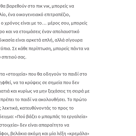
 θα βαρεθούν στο πικ νικ, μπορείς να
λίο, ένα οικογενειακό επιτραπέζιο,
 ο χρόνος είναι με το… μέρος σου, μπορείς
ώρο και να ετοιμάσεις έναν απολαυστικό
ικασία είναι αρκετά απλή, αλλά σίγουρα
τόπια. Σε κάθε περίπτωση, μπορείς πάντα να
 σπιτιού σας.
 τα «στοιχεία» που θα οδηγούν το παιδί στο
φθεί, να τα κρύψεις σε σημεία που δεν
ατιά και κυρίως να μην ξεχάσεις τη σειρά με
α πρέπει το παιδί να ακολουθήσει. Το πρώτο
ς λεκτικά, κατευθύνοντάς το προς το
ειγμα: «Πού βάζει ο μπαμπάς τα εργαλεία»
στοιχεία» δεν είναι απαραίτητο να
ρίφοι, βελάκια ακόμη και μία λέξη «κρεμάλα»