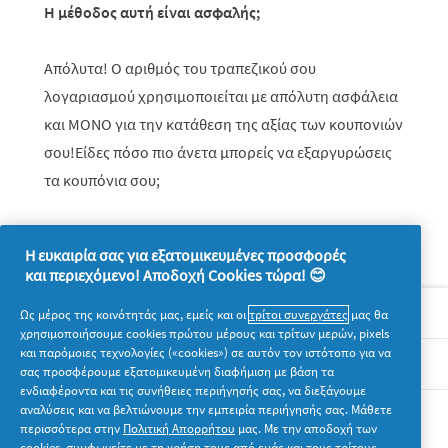
Η μέθοδος αυτή είναι ασφαλής;
Απόλυτα! Ο αριθμός του τραπεζικού σου
λογαριασμού χρησιμοποιείται με απόλυτη ασφάλεια
και ΜΟΝΟ για την κατάθεση της αξίας των κουπονιών
σου!Είδες πόσο πιο άνετα μπορείς να εξαργυρώσεις
τα κουπόνια σου;
Η ευκαιρία σας για εξατομικευμένες προσφορές
και περιεχόμενο! Αποδοχή Cookies τώρα! 😊
Σχετικά με την P&G
Ως μέρος της κοινότητάς μας, εμείς και οι
τρίτοι συνεργάτες
μας θα
χρησιμοποιήσουμε cookies πρώτου μέρους και τρίτων μερών, pixels
και παρόμοιες τεχνολογίες («cookies») σε αυτόν τον ιστότοπο για να
Νομικά
σας προσφέρουμε εξατομικευμένη διαφήμιση με βάση τα
ενδιαφέροντα και τις συνήθειες περιήγησής σας, να διεξάγουμε
αναλύσεις και να βελτιώνουμε την εμπειρία περιήγησής σας. Μάθετε
Ακολουθήστε μας
περισσότερα στην
Πολιτική Απορρήτου
μας. Με την αποδοχή των
cookies, συμφωνείτε με τη χρήση τους από εμάς και τους τρίτους