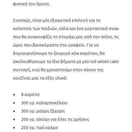
φυσική του άμυνα.
Συνεπώς, είναι μία εξαιρετική επιλογή για το
κολατσιό των παιδιών, αλλά και ένα χορταστικό σνακ
που θα ανακουφίζει το στομάχι μας από την πείνα, τις
ώρες που βρισκόμαστε στο γραφείο. Για να
δημιουργήσουμε το ζουμερό κέικ καρότου, θα
ακολουθήσουμε τα ίδια βήματα με μία
red
velvet
cake
συνταγή, ενώ θα χρειαστούμε στον πάγκο της
κουζίνας μας τα εξής υλικά:
8 καρότα
300 γρ. καλαμποκέλαιο
300 γρ. μαύρη ζάχαρη
200 γρ. αλεύρι για όλες τις χρήσεις
250 γρ. τυρί κρέμα