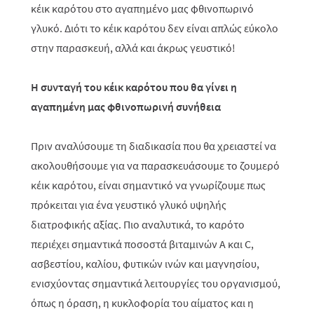
κέικ καρότου στο αγαπημένο μας φθινοπωρινό
γλυκό. Διότι το κέικ καρότου δεν είναι απλώς εύκολο
στην παρασκευή, αλλά και άκρως γευστικό!
Η συνταγή του κέικ καρότου που θα γίνει η
αγαπημένη μας φθινοπωρινή συνήθεια
Πριν αναλύσουμε τη διαδικασία που θα χρειαστεί να
ακολουθήσουμε για να παρασκευάσουμε το ζουμερό
κέικ καρότου, είναι σημαντικό να γνωρίζουμε πως
πρόκειται για ένα γευστικό γλυκό υψηλής
διατροφικής αξίας. Πιο αναλυτικά, το καρότο
περιέχει σημαντικά ποσοστά βιταμινών
A
και
C
,
ασβεστίου, καλίου, φυτικών ινών και μαγνησίου,
ενισχύοντας σημαντικά λειτουργίες του οργανισμού,
όπως η όραση, η κυκλοφορία του αίματος και η