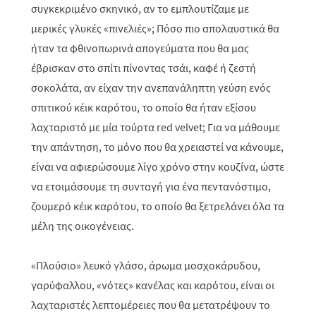
συγκεκριμένο σκηνικό, αν το εμπλουτίζαμε με
μερικές γλυκές «πινελιές»; Πόσο πιο απολαυστικά θα
ήταν τα φθινοπωρινά απογεύματα που θα μας
έβρισκαν στο σπίτι πίνοντας τσάι, καφέ ή ζεστή
σοκολάτα, αν είχαν την ανεπανάληπτη γεύση ενός
σπιτικού κέικ καρότου, το οποίο θα ήταν εξίσου
λαχταριστό με μία τούρτα
red
velvet
; Για να μάθουμε
την απάντηση, το μόνο που θα χρειαστεί να κάνουμε,
είναι να αφιερώσουμε λίγο χρόνο στην κουζίνα, ώστε
να ετοιμάσουμε τη συνταγή για ένα πεντανόστιμο,
ζουμερό κέικ καρότου, το οποίο θα ξετρελάνει όλα τα
μέλη της οικογένειας.
«Πλούσιο» λευκό γλάσο, άρωμα μοσχοκάρυδου,
γαρύφαλλου, «νότες» κανέλας και καρότου, είναι οι
λαχταριστές λεπτομέρειες που θα μετατρέψουν το