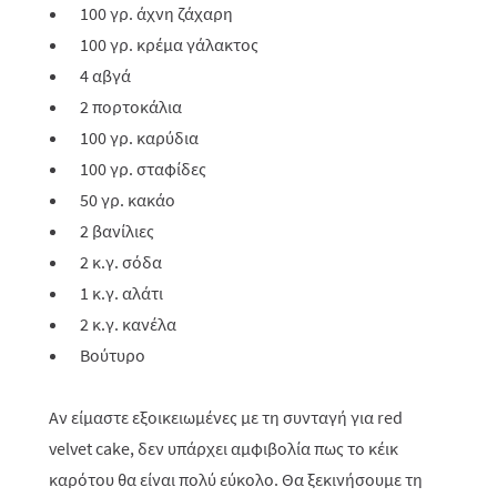
100 γρ. άχνη ζάχαρη
100 γρ. κρέμα γάλακτος
4 αβγά
2 πορτοκάλια
100 γρ. καρύδια
100 γρ. σταφίδες
50 γρ. κακάο
2 βανίλιες
2 κ.γ. σόδα
1 κ.γ. αλάτι
2 κ.γ. κανέλα
Βούτυρο
Αν είμαστε εξοικειωμένες με τη συνταγή για
red
velvet
cake
, δεν υπάρχει αμφιβολία πως το κέικ
καρότου θα είναι πολύ εύκολο. Θα ξεκινήσουμε τη