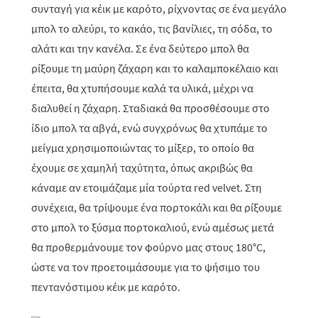
συνταγή για κέικ με καρότο, ρίχνοντας σε ένα μεγάλο
μπολ το αλεύρι, το κακάο, τις βανίλιες, τη σόδα, το
αλάτι και την κανέλα. Σε ένα δεύτερο μπολ θα
ρίξουμε τη μαύρη ζάχαρη και το καλαμποκέλαιο και
έπειτα, θα χτυπήσουμε καλά τα υλικά, μέχρι να
διαλυθεί η ζάχαρη. Σταδιακά θα προσθέσουμε στο
ίδιο μπολ τα αβγά, ενώ συγχρόνως θα χτυπάμε το
μείγμα χρησιμοποιώντας το μίξερ, το οποίο θα
έχουμε σε χαμηλή ταχύτητα, όπως ακριβώς θα
κάναμε αν ετοιμάζαμε μία τούρτα
red
velvet
. Στη
συνέχεια, θα τρίψουμε ένα πορτοκάλι και θα ρίξουμε
στο μπολ το ξύσμα πορτοκαλιού, ενώ αμέσως μετά
θα προθερμάνουμε τον φούρνο μας στους 180°C,
ώστε να τον προετοιμάσουμε για το ψήσιμο του
πεντανόστιμου κέικ με καρότο.