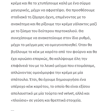
κρέμα και θα το χτυπήσουμε καλά με ένα σύρμα
μαγειρικής, μέχρι να αφρατέψει. Θα προσθέσουμε
σταδιακά τη ζάχαρη άχνη, επιμένοντας με το
ανακάτεμα και θα ρίξουμε την κρέμα γάλακτος μαζί
με το ξύσμα του δεύτερου πορτοκαλιού. Θα
συνεχίσουμε να ανακατεύουμε στον ίδιο ρυθμό,
μέχρι το μείγμα μας να ομογενοποιηθεί. Όταν θα
βγάλουμε το κέικ με καρότο από τον φούρνο και θα
έχει κρυώσει επαρκώς, θα καλύψουμε όλη την
επιφάνειά του με το λευκό μείγμα που ετοιμάσαμε,
απλώνοντας ομοιόμορφα την κρέμα με μία
σπάτουλα. Έτσι, θα έχουμε δημιουργήσει ένα
υπέροχο κέικ καρότου, το οποίο θα είναι εξίσου
απολαυστικό με μία τούρτα
red
velvet
, αλλά και
«πλούσιο» σε γεύση και θρεπτικά στοιχεία.