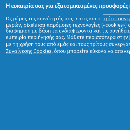
Η ευκαιρία σας για εξατομικευμένες προσφορές 
Να θυμάσαι πως όσο δύσκολο είναι να 
Ως μέρος της κοινότητάς μας, εμείς και οι
τρίτοι συν
καθαριότητα, τόσο… εύκολο είναι να το
μερών, pixels και παρόμοιες τεχνολογίες («cookies»
το κατάλληλο σύστημα καθαρισμού και
διαφήμιση με βάση τα ενδιαφέροντα και τις συνήθειε
εμπειρία περιήγησής σας. Μάθετε περισσότερα στην
οργανώσεις καταλλήλως τον χρόνο σο
με τη χρήση τους από εμάς και τους τρίτους συνερ
καταφέρεις δίχως να κουραστείς και 
Συναίνεσης Cookies
, όπου μπορείτε εύκολα να απενε
Σχετικά με την P&G
Ν
Σχετικά με εμάς
T
Όροι ενεργειών
Δ
Επικοινώνησε μαζί μας
Ό