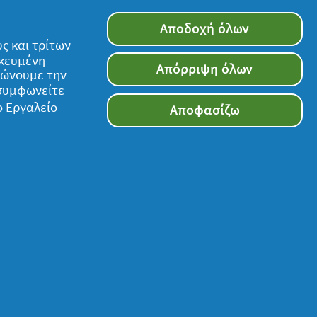
Αποδοχή όλων
ς και τρίτων
ικευμένη
Απόρριψη όλων
τιώνουμε την
 συμφωνείτε
ο
Εργαλείο
Αποφασίζω
Ακολουθήστε μας