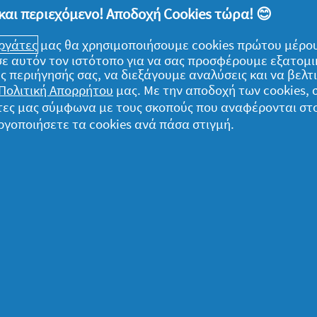
και περιεχόμενο! Αποδοχή Cookies τώρα! 😊
ανοίξεις το «κεφάλαιο» γενική
εργάτες
μας θα χρησιμοποιήσουμε cookies πρώτου μέρου
 κλείσεις. Αρκεί να έχεις «εξοπλιστεί» με
) σε αυτόν τον ιστότοπο για να σας προσφέρουμε εξατομ
 φυσικά, να έχεις προνοήσει να
ς περιήγησής σας, να διεξάγουμε αναλύσεις και να βελ
Πολιτική Απορρήτου
μας. Με την αποδοχή των cookies,
υ! Βήμα-βήμα και γωνιά-γωνιά, θα τα
γάτες μας σύμφωνα με τους σκοπούς που αναφέρονται στ
κυρίως, χωρίς να βγεις εκτός προγράμματος!
ργοποιήσετε τα cookies ανά πάσα στιγμή.
ομικά
α δεδομένα μου
ήλωση Απορρήτου
ροι και Προϋποθέσεις