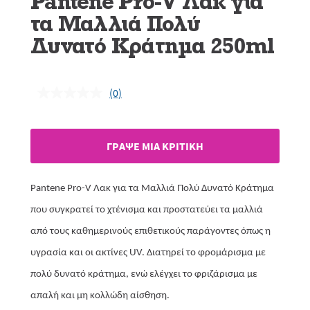
Pantene Pro-V Λακ για
τα Μαλλιά Πολύ
Δυνατό Κράτημα 250ml
(0)
Δεν
υπάρχει
τιμή
αξιολόγησης.
Σύνδεσμος
ΓΡAΨΕ ΜIΑ ΚΡΙΤΙΚH
ίδιας
σελίδας.
Pantene Pro-V Λακ για τα Μαλλιά Πολύ Δυνατό Κράτημα
που συγκρατεί το χτένισμα και προστατεύει τα μαλλιά
από τους καθημερινούς επιθετικούς παράγοντες όπως η
υγρασία και οι ακτίνες UV. Διατηρεί το φρομάρισμα με
πολύ δυνατό κράτημα, ενώ ελέγχει το φριζάρισμα με
απαλή και μη κολλώδη αίσθηση.