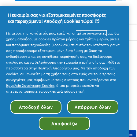
.
τιμή
Αυτή
αξιολόγησης
η
Η ευκαιρία σας για εξατομικευμένες προσφορές
ενέργεια
και περιεχόμενο! Αποδοχή Cookies τώρα! 😊
θα
πραγματοποιήσει
Σχετικά με την P&G
Ως μέρος της κοινότητάς μας, εμείς και οι
τρίτοι συνεργάτες
μας θα
ανακατεύθυνση
χρησιμοποιήσουμε cookies πρώτου μέρους και τρίτων μερών, pixels
στη
και παρόμοιες τεχνολογίες («cookies») σε αυτόν τον ιστότοπο για να
σελίδα
Νομικά
εισόδου
σας προσφέρουμε εξατομικευμένη διαφήμιση με βάση τα
ενδιαφέροντα και τις συνήθειες περιήγησής σας, να διεξάγουμε
αναλύσεις και να βελτιώνουμε την εμπειρία περιήγησής σας. Μάθετε
Ακολουθήστε μας
περισσότερα στην
Πολιτική Απορρήτου
μας. Με την αποδοχή των
cookies, συμφωνείτε με τη χρήση τους από εμάς και τους τρίτους
συνεργάτες μας σύμφωνα με τους σκοπούς που αναφέρονται στο
Εργαλείο Συναίνεσης Cookies
, όπου μπορείτε εύκολα να
απενεργοποιήσετε τα cookies ανά πάσα στιγμή.
© 2026 Procter & Gamble. Με την επιφύλαξη παντός
Αποδοχή όλων
Απόρριψη όλων
δικαιώματος. Η χρήση και η πρόσβαση στις πληροφορίες σε
αυτόν τον ιστότοπο υπόκειται στους όρους και τις προϋποθέσεις
που καθορίζονται στη νομική συμφωνία μας.
Αποφασίζω
Συγκατάθεση στη χρήση cookies