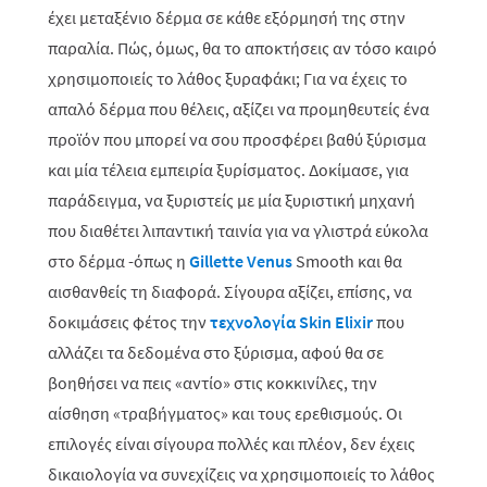
έχει μεταξένιο δέρμα σε κάθε εξόρμησή της στην
παραλία. Πώς, όμως, θα το αποκτήσεις αν τόσο καιρό
χρησιμοποιείς το λάθος ξυραφάκι; Για να έχεις το
απαλό δέρμα που θέλεις, αξίζει να προμηθευτείς ένα
προϊόν που μπορεί να σου προσφέρει βαθύ ξύρισμα
και μία τέλεια εμπειρία ξυρίσματος. Δοκίμασε, για
παράδειγμα, να ξυριστείς με μία ξυριστική μηχανή
που διαθέτει λιπαντική ταινία για να γλιστρά εύκολα
στο δέρμα -όπως η
Gillette Venus
Smooth
και θα
αισθανθείς τη διαφορά. Σίγουρα αξίζει, επίσης, να
δοκιμάσεις φέτος την
τεχνολογία Skin Elixir
που
αλλάζει τα δεδομένα στο ξύρισμα, αφού θα σε
βοηθήσει να πεις «αντίο» στις κοκκινίλες, την
αίσθηση «τραβήγματος» και τους ερεθισμούς. Οι
επιλογές είναι σίγουρα πολλές και πλέον, δεν έχεις
δικαιολογία να συνεχίζεις να χρησιμοποιείς το λάθος