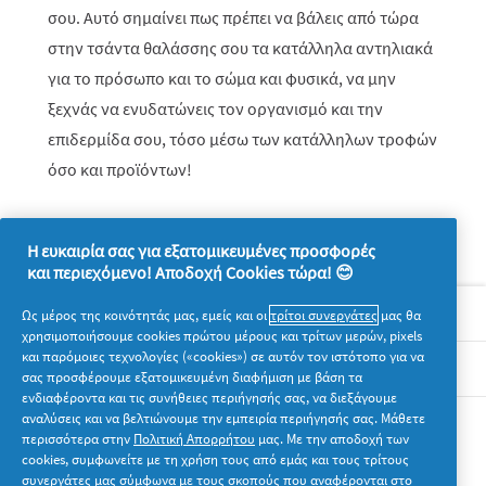
σου. Αυτό σημαίνει πως πρέπει να βάλεις από τώρα
στην τσάντα θαλάσσης σου τα κατάλληλα αντηλιακά
για το πρόσωπο και το σώμα και φυσικά, να μην
ξεχνάς να ενυδατώνεις τον οργανισμό και την
επιδερμίδα σου, τόσο μέσω των κατάλληλων τροφών
όσο και προϊόντων!
Η ευκαιρία σας για εξατομικευμένες προσφορές
και περιεχόμενο! Αποδοχή Cookies τώρα! 😊
Σχετικά με την P&G
Ως μέρος της κοινότητάς μας, εμείς και οι
τρίτοι συνεργάτες
μας θα
χρησιμοποιήσουμε cookies πρώτου μέρους και τρίτων μερών, pixels
και παρόμοιες τεχνολογίες («cookies») σε αυτόν τον ιστότοπο για να
Νομικά
σας προσφέρουμε εξατομικευμένη διαφήμιση με βάση τα
ενδιαφέροντα και τις συνήθειες περιήγησής σας, να διεξάγουμε
αναλύσεις και να βελτιώνουμε την εμπειρία περιήγησής σας. Μάθετε
Ακολουθήστε μας
περισσότερα στην
Πολιτική Απορρήτου
μας. Με την αποδοχή των
cookies, συμφωνείτε με τη χρήση τους από εμάς και τους τρίτους
συνεργάτες μας σύμφωνα με τους σκοπούς που αναφέρονται στο