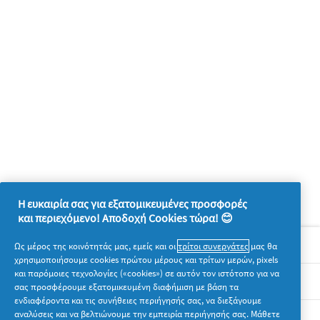
Η ευκαιρία σας για εξατομικευμένες προσφορές
και περιεχόμενο! Αποδοχή Cookies τώρα! 😊
Σχετικά με την P&G
Ως μέρος της κοινότητάς μας, εμείς και οι
τρίτοι συνεργάτες
μας θα
χρησιμοποιήσουμε cookies πρώτου μέρους και τρίτων μερών, pixels
και παρόμοιες τεχνολογίες («cookies») σε αυτόν τον ιστότοπο για να
Νομικά
σας προσφέρουμε εξατομικευμένη διαφήμιση με βάση τα
ενδιαφέροντα και τις συνήθειες περιήγησής σας, να διεξάγουμε
αναλύσεις και να βελτιώνουμε την εμπειρία περιήγησής σας. Μάθετε