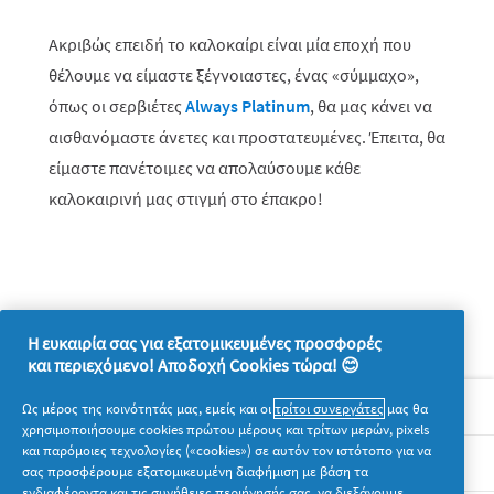
Ακριβώς επειδή το καλοκαίρι είναι μία εποχή που
θέλουμε να είμαστε ξέγνοιαστες, ένας «σύμμαχο»,
όπως οι σερβιέτες
Always Platinum
, θα μας κάνει να
αισθανόμαστε άνετες και προστατευμένες. Έπειτα, θα
είμαστε πανέτοιμες να απολαύσουμε κάθε
καλοκαιρινή μας στιγμή στο έπακρο!
Η ευκαιρία σας για εξατομικευμένες προσφορές
και περιεχόμενο! Αποδοχή Cookies τώρα! 😊
Σχετικά με την P&G
Ως μέρος της κοινότητάς μας, εμείς και οι
τρίτοι συνεργάτες
μας θα
χρησιμοποιήσουμε cookies πρώτου μέρους και τρίτων μερών, pixels
και παρόμοιες τεχνολογίες («cookies») σε αυτόν τον ιστότοπο για να
Νομικά
σας προσφέρουμε εξατομικευμένη διαφήμιση με βάση τα
ενδιαφέροντα και τις συνήθειες περιήγησής σας, να διεξάγουμε