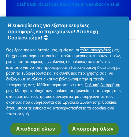
Η ευκαιρία σας για εξατομικευμένες
προσφορές και περιεχόμενο! Αποδοχή
Cookies τώρα! 😊
Σχετικά με την P&G
Ως μέρος της κοινότητάς μας, εμείς και οι
τρίτοι συνεργάτες
μας
θα χρησιμοποιήσουμε cookies πρώτου μέρους και τρίτων μερών,
pixels και παρόμοιες τεχνολογίες («cookies») σε αυτόν τον
Νομικά
ιστότοπο για να σας προσφέρουμε εξατομικευμένη διαφήμιση με
βάση τα ενδιαφέροντα και τις συνήθειες περιήγησής σας, να
διεξάγουμε αναλύσεις και να βελτιώνουμε την εμπειρία
Ακολουθήστε μας
περιήγησής σας. Μάθετε περισσότερα στην
Πολιτική Απορρήτου
μας. Με την αποδοχή των cookies, συμφωνείτε με τη χρήση τους
από εμάς και τους τρίτους συνεργάτες μας σύμφωνα με τους
σκοπούς που αναφέρονται στο
Εργαλείο Συναίνεσης Cookies
,
όπου μπορείτε εύκολα να απενεργοποιήσετε τα cookies ανά
πάσα στιγμή.
© 2026 Procter & Gamble. Με την επιφύλαξη παντός
δικαιώματος. Η χρήση και η πρόσβαση στις πληροφορίες σε
Αποδοχή όλων
Απόρριψη όλων
αυτόν τον ιστότοπο υπόκειται στους όρους και τις