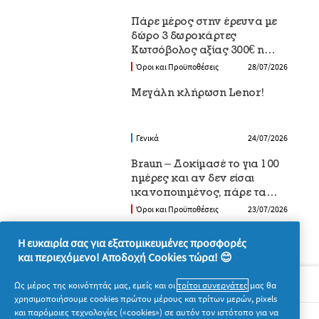
Πάρε μέρος στην έρευνα με
δώρο 3 δωροκάρτες
Κωτσόβολος αξίας 300€ η
καθεμία
Όροι και Προϋποθέσεις
28/07/2026
Μεγάλη κλήρωση Lenor!
Γενικά
24/07/2026
Braun – Δοκίμασέ το για 100
ημέρες και αν δεν είσαι
ικανοποιημένος, πάρε τα
χρήματά σου πίσω
Όροι και Προϋποθέσεις
23/07/2026
Η ευκαιρία σας για εξατομικευμένες προσφορές
και περιεχόμενο! Αποδοχή Cookies τώρα! 😊
Σχετικά με την P&G
Ως μέρος της κοινότητάς μας, εμείς και οι
τρίτοι συνεργάτες
μας θα
χρησιμοποιήσουμε cookies πρώτου μέρους και τρίτων μερών, pixels
και παρόμοιες τεχνολογίες («cookies») σε αυτόν τον ιστότοπο για να