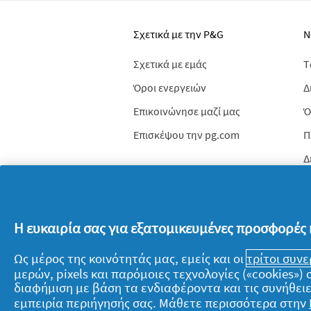
Σχετικά με την P&G
Ν
Σχετικά με εμάς
T
Όροι ενεργειών
Δ
Επικοινώνησε μαζί μας
Ό
Επισκέψου την pg.com
Π
Δ
© 2026 Procter & Gamble. Με την επιφύλαξ
τις προϋποθέσεις που καθορίζονται στη νο
Η ευκαιρία σας για εξατομικευμένες προσφορές 
Ως μέρος της κοινότητάς μας, εμείς και οι
τρίτοι συν
μερών, pixels και παρόμοιες τεχνολογίες («cookies»
διαφήμιση με βάση τα ενδιαφέροντα και τις συνήθειε
εμπειρία περιήγησής σας. Μάθετε περισσότερα στην