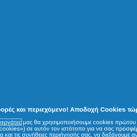
ή ως προϊόν
 φθοράς
)
ρίζα
P
φορές και περιεχόμενο! Αποδοχή Cookies τώ
Βοηθά στ
υνεργάτες
μας θα χρησιμοποιήσουμε cookies πρώτου 
(«cookies») σε αυτόν τον ιστότοπο για να σας προσφ
(σ
 και τις συνήθειες περιήγησής σας, να διεξάγουμε αν