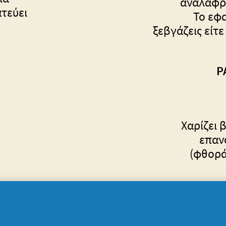
ανάλαφρη
τεύει
Το εφα
ξεβγάζεις είτε
P
Χαρίζει 
επαν
(φθορά
ως μά