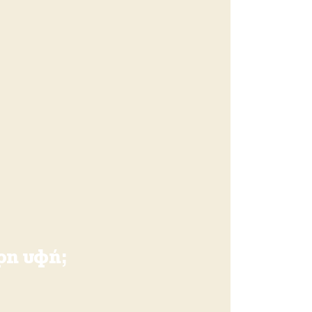
ρη υφή;