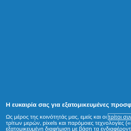
PANTENE REPAIR &
PROTECT ΜΑΣΚΑ
Βοηθά στην επανόρθωση της
6 μηνών (φθορά από το styling
με 1 χρήση και θρέφει από τη 
έως τις άκρες.
Η ευκαιρία σας για εξατομικευμένες προσ
Ως μέρος της κοινότητάς μας, εμείς και οι
τρίτοι σ
τρίτων μερών, pixels και παρόμοιες τεχνολογίες 
εξατομικευμένη διαφήμιση με βάση τα ενδιαφέροντα