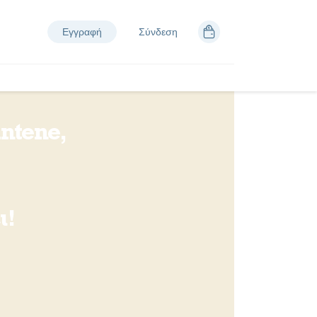
Εγγραφή
Σύνδεση
ntene,
ι!