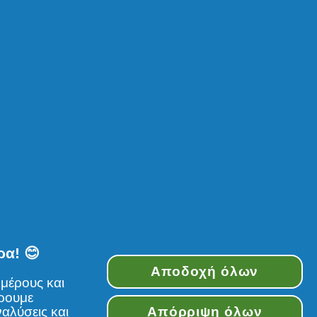
 προστασίας πριν το styling.
ANTENE REPAIR & PROTECT
ΛΑΔΙ ΠΡΟΣΤΑΣΙΑ ΚΕΡΑΤΙΝΗΣ
ρα! 😊
Αποδοχή όλων
ην επανόρθωση της φθοράς
μέρους και
έρουμε
την επιφάνεια της τρίχας) σε
αλύσεις και
Απόρριψη όλων