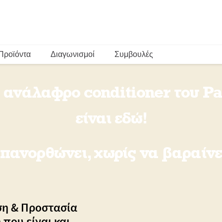
Προϊόντα
Διαγωνισμοί
Συμβουλές
ο ανάλαφρο conditioner του Pa
είναι εδώ!
πανορθώνει, χωρίς να βαραίνε
ση & Προστασία
που είναι και