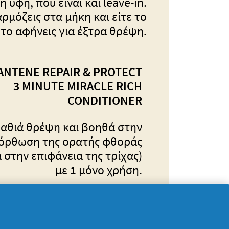
 υφή, που είναι και leave-in.
ρμόζεις στα μήκη και είτε το
 το αφήνεις για έξτρα θρέψη.
ANTENE REPAIR & PROTECT
3 MINUTE MIRACLE RICH
CONDITIONER
βαθιά θρέψη και βοηθά στην
όρθωση της ορατής φθοράς
 στην επιφάνεια της τρίχας)
με 1 μόνο χρήση.
Χρήση: Ως καθημερινό
conditioner με ξέβγαλμα,
σκα, ως leave-in conditioner