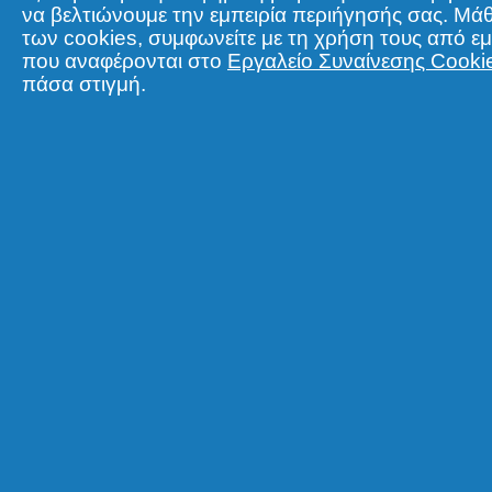
να βελτιώνουμε την εμπειρία περιήγησής σας. Μά
των cookies, συμφωνείτε με τη χρήση τους από ε
που αναφέρονται στο
Εργαλείο Συναίνεσης Cooki
πάσα στιγμή.
Σχετικά με την P&G
Νομικ
Σχετικά με εμάς
Tα δεδ
Όροι ενεργειών
Δήλωσ
Επικοινώνησε μαζί μας
Όροι κ
Επισκέψου την pg.com
Πληροφ
Δήλωσ
© 2026 Procter & Gamble. Με την επιφύλαξη παντός