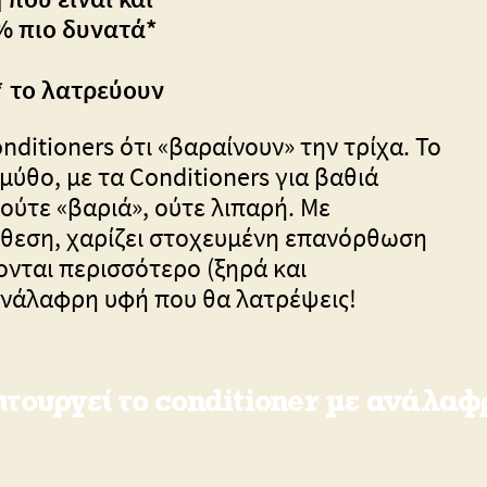
0% πιο δυνατά*
 το λατρεύουν
nditioners ότι «βαραίνουν» την τρίχα. Το
μύθο, με τα Conditioners για βαθιά
 ούτε «βαριά», ούτε λιπαρή. Με
νθεση, χαρίζει στοχευμένη επανόρθωση
ονται περισσότερο (ξηρά και
ανάλαφρη υφή που θα λατρέψεις!
ιτουργεί το conditioner με ανάλαφ