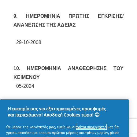
9. ΗΜΕΡΟΜΗΝΙΑ ΠΡΩΤΗΣ ΕΓΚΡΙΣΗΣ/
ΑΝΑΝΕΩΣΗΣ ΤΗΣ ΑΔΕΙΑΣ
29-10-2008
10. ΗΜΕΡΟΜΗΝΙΑ ΑΝΑΘΕΩΡΗΣΗΣ ΤΟΥ
ΚΕΙΜΕΝΟΥ
05-2024
Η ευκαιρία σας για εξατομικευμένες προσφορές
και περιεχόμενο! Αποδοχή Cookies τώρα! 😊
Σχετικά με την P&G
Ως μέρος της κοινότητάς μας, εμείς και οι
τρίτοι συνεργάτες
μας θα
χρησιμοποιήσουμε cookies πρώτου μέρους και τρίτων μερών, pixels