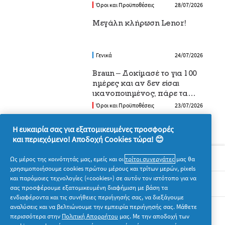
καθεμία
Όροι και Προϋποθέσεις
28/07/2026
Μεγάλη κλήρωση Lenor!
Γενικά
24/07/2026
Braun – Δοκίμασέ το για 100
ημέρες και αν δεν είσαι
ικανοποιημένος, πάρε τα
χρήματά σου πίσω
Όροι και Προϋποθέσεις
23/07/2026
Η ευκαιρία σας για εξατομικευμένες προσφορές
και περιεχόμενο! Αποδοχή Cookies τώρα! 😊
Σχετικά με την P&G
Ως μέρος της κοινότητάς μας, εμείς και οι
τρίτοι συνεργάτες
μας θα
χρησιμοποιήσουμε cookies πρώτου μέρους και τρίτων μερών, pixels
και παρόμοιες τεχνολογίες («cookies») σε αυτόν τον ιστότοπο για να
Νομικά
σας προσφέρουμε εξατομικευμένη διαφήμιση με βάση τα
ενδιαφέροντα και τις συνήθειες περιήγησής σας, να διεξάγουμε
αναλύσεις και να βελτιώνουμε την εμπειρία περιήγησής σας. Μάθετε
Ακολουθήστε μας
περισσότερα στην
Πολιτική Απορρήτου
μας. Με την αποδοχή των