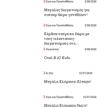
Όροι και Προϋποθέσεις
3/08/2026
Μεγάλος διαγωνισμός για
σούπερ δώρα γενεθλίων!
Όροι και Προϋποθέσεις
3/08/2026
Κέρδισε υπέροχα δώρα με
τους τελευταίους
διαγωνισμούς στο
Epithimies.gr
Οικογένεια
3/08/2026
Oral-B iO Kids
Ευ Ζην
31/07/2026
Μεγάλη Κλήρωση Always!
Όροι και Προϋποθέσεις
31/07/2026
Μεγάλη Κλήρωση Fairy!