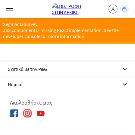
SegmantaSurvey
JSS component is missing React implementation. See the
developer console for more information.
Σχετικά με την P&G
Νομικά
Ακολουθήστε μας