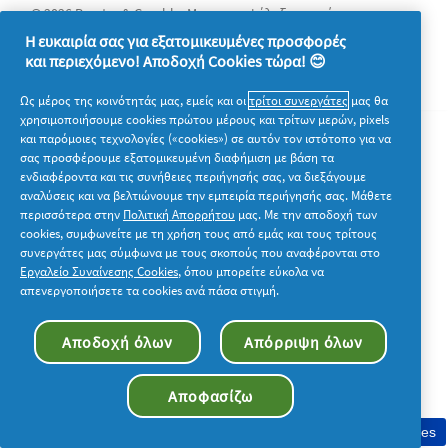
© 2026 Procter & Gamble. Με την επιφύλαξη παντός
δικαιώματος. Η χρήση και η πρόσβαση στις πληροφορίες σε
Η ευκαιρία σας για εξατομικευμένες προσφορές
αυτόν τον ιστότοπο υπόκειται στους όρους και τις προϋποθέσεις
και περιεχόμενο! Αποδοχή Cookies τώρα! 😊
που καθορίζονται στη νομική συμφωνία μας.
Ως μέρος της κοινότητάς μας, εμείς και οι
τρίτοι συνεργάτες
μας θα
χρησιμοποιήσουμε cookies πρώτου μέρους και τρίτων μερών, pixels
και παρόμοιες τεχνολογίες («cookies») σε αυτόν τον ιστότοπο για να
σας προσφέρουμε εξατομικευμένη διαφήμιση με βάση τα
ενδιαφέροντα και τις συνήθειες περιήγησής σας, να διεξάγουμε
αναλύσεις και να βελτιώνουμε την εμπειρία περιήγησής σας. Μάθετε
περισσότερα στην
Πολιτική Απορρήτου
μας. Με την αποδοχή των
cookies, συμφωνείτε με τη χρήση τους από εμάς και τους τρίτους
συνεργάτες μας σύμφωνα με τους σκοπούς που αναφέρονται στο
Εργαλείο Συναίνεσης Cookies
, όπου μπορείτε εύκολα να
απενεργοποιήσετε τα cookies ανά πάσα στιγμή.
Αποδοχή όλων
Απόρριψη όλων
Αποφασίζω
Συγκατάθεση στη χρήση cookies