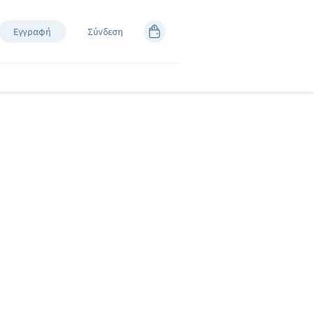
Εγγραφή
Σύνδεση
ΑΖΙ
ΖΟΥΜΕ ΤΙΣ
ΙΕΣ ΜΑΣ
ιμένουμε!