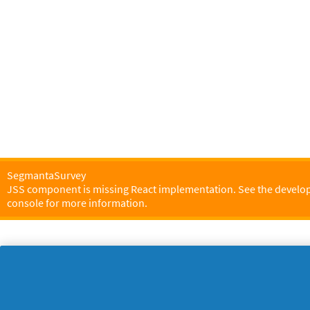
SegmantaSurvey
JSS component is missing React implementation. See the develo
console for more information.
Σχετικά με την P&G
Ν