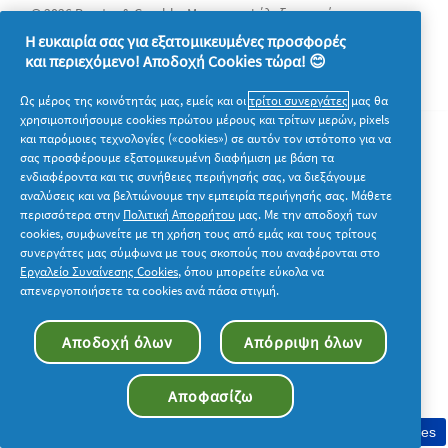
© 2026 Procter & Gamble. Με την επιφύλαξη παντός
δικαιώματος. Η χρήση και η πρόσβαση στις πληροφορίες σε
Η ευκαιρία σας για εξατομικευμένες προσφορές
αυτόν τον ιστότοπο υπόκειται στους όρους και τις προϋποθέσεις
και περιεχόμενο! Αποδοχή Cookies τώρα! 😊
που καθορίζονται στη νομική συμφωνία μας.
Ως μέρος της κοινότητάς μας, εμείς και οι
τρίτοι συνεργάτες
μας θα
χρησιμοποιήσουμε cookies πρώτου μέρους και τρίτων μερών, pixels
και παρόμοιες τεχνολογίες («cookies») σε αυτόν τον ιστότοπο για να
σας προσφέρουμε εξατομικευμένη διαφήμιση με βάση τα
ενδιαφέροντα και τις συνήθειες περιήγησής σας, να διεξάγουμε
αναλύσεις και να βελτιώνουμε την εμπειρία περιήγησής σας. Μάθετε
περισσότερα στην
Πολιτική Απορρήτου
μας. Με την αποδοχή των
cookies, συμφωνείτε με τη χρήση τους από εμάς και τους τρίτους
συνεργάτες μας σύμφωνα με τους σκοπούς που αναφέρονται στο
Εργαλείο Συναίνεσης Cookies
, όπου μπορείτε εύκολα να
απενεργοποιήσετε τα cookies ανά πάσα στιγμή.
Αποδοχή όλων
Απόρριψη όλων
Αποφασίζω
Συγκατάθεση στη χρήση cookies