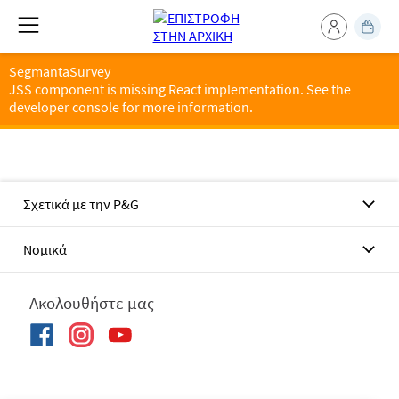
SegmantaSurvey
JSS component is missing React implementation. See the
developer console for more information.
Σχετικά με την P&G
Νομικά
Ακολουθήστε μας