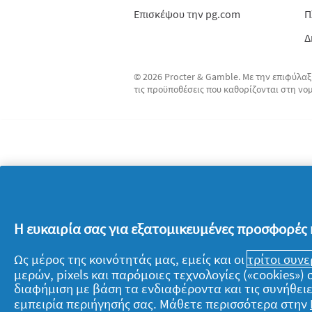
Επισκέψου την pg.com
Π
Δ
© 2026 Procter & Gamble. Με την επιφύλαξ
τις προϋποθέσεις που καθορίζονται στη νο
Η ευκαιρία σας για εξατομικευμένες προσφορές 
Ως μέρος της κοινότητάς μας, εμείς και οι
τρίτοι συν
μερών, pixels και παρόμοιες τεχνολογίες («cookies»
διαφήμιση με βάση τα ενδιαφέροντα και τις συνήθειε
εμπειρία περιήγησής σας. Μάθετε περισσότερα στην