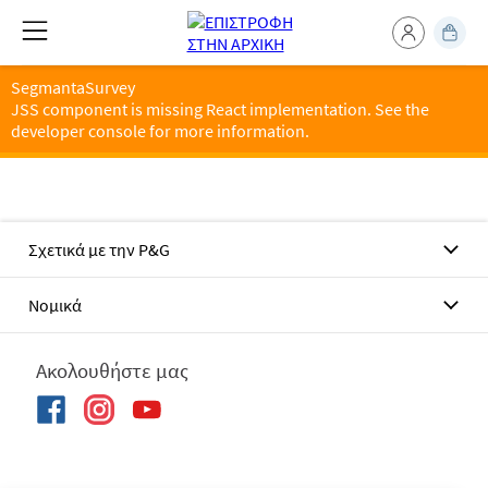
SegmantaSurvey
JSS component is missing React implementation. See the
developer console for more information.
Σχετικά με την P&G
Νομικά
Ακολουθήστε μας