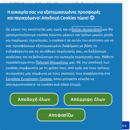
© 2026 Procter & Gamble. Με την επιφύλαξη παντός
δικαιώματος. Η χρήση και η πρόσβαση στις πληροφορίες σε
Η ευκαιρία σας για εξατομικευμένες προσφορές
αυτόν τον ιστότοπο υπόκειται στους όρους και τις προϋποθέσεις
και περιεχόμενο! Αποδοχή Cookies τώρα! 😊
που καθορίζονται στη νομική συμφωνία μας.
Ως μέρος της κοινότητάς μας, εμείς και οι
τρίτοι συνεργάτες
μας θα
χρησιμοποιήσουμε cookies πρώτου μέρους και τρίτων μερών, pixels
και παρόμοιες τεχνολογίες («cookies») σε αυτόν τον ιστότοπο για να
σας προσφέρουμε εξατομικευμένη διαφήμιση με βάση τα
ενδιαφέροντα και τις συνήθειες περιήγησής σας, να διεξάγουμε
αναλύσεις και να βελτιώνουμε την εμπειρία περιήγησής σας. Μάθετε
περισσότερα στην
Πολιτική Απορρήτου
μας. Με την αποδοχή των
cookies, συμφωνείτε με τη χρήση τους από εμάς και τους τρίτους
συνεργάτες μας σύμφωνα με τους σκοπούς που αναφέρονται στο
Εργαλείο Συναίνεσης Cookies
, όπου μπορείτε εύκολα να
απενεργοποιήσετε τα cookies ανά πάσα στιγμή.
Αποδοχή όλων
Απόρριψη όλων
Αποφασίζω
Συγκατάθεση στη χρήση cookies