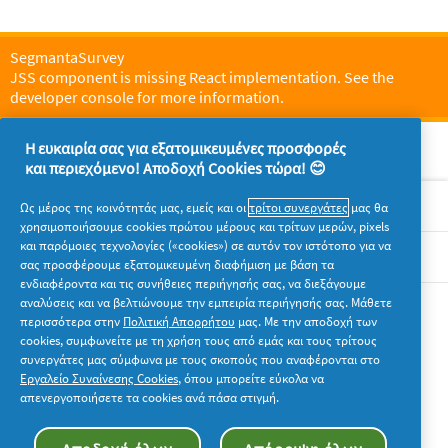
SegmantaSurvey
JSS component is missing React implementation. See the
developer console for more information.
Η ευκαιρία σας για εξατομικευμένες προσφορές
και περιεχόμενο! Αποδοχή Cookies τώρα! 😊
Σχετικά με την P&G
Ως μέρος της κοινότητάς μας, εμείς και οι
τρίτοι συνεργάτες
μας θα
χρησιμοποιήσουμε cookies πρώτου μέρους και τρίτων μερών, pixels
και παρόμοιες τεχνολογίες («cookies») σε αυτόν τον ιστότοπο για να
Νομικά
σας προσφέρουμε εξατομικευμένη διαφήμιση με βάση τα
ενδιαφέροντα και τις συνήθειες περιήγησής σας, να διεξάγουμε
αναλύσεις και να βελτιώνουμε την εμπειρία περιήγησής σας. Μάθετε
Ακολουθήστε μας
περισσότερα στην
Πολιτική Απορρήτου
μας. Με την αποδοχή των
cookies, συμφωνείτε με τη χρήση τους από εμάς και τους τρίτους
συνεργάτες μας σύμφωνα με τους σκοπούς που αναφέρονται στο
Εργαλείο Συναίνεσης Cookies
, όπου μπορείτε εύκολα να
απενεργοποιήσετε τα cookies ανά πάσα στιγμή.
© 2026 Procter & Gamble. Με την επιφύλαξη παντός