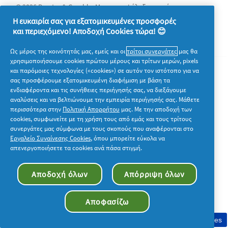
© 2026 Procter & Gamble. Με την επιφύλαξη παντός
δικαιώματος. Η χρήση και η πρόσβαση στις πληροφορίες σε
Η ευκαιρία σας για εξατομικευμένες προσφορές
αυτόν τον ιστότοπο υπόκειται στους όρους και τις προϋποθέσεις
και περιεχόμενο! Αποδοχή Cookies τώρα! 😊
που καθορίζονται στη νομική συμφωνία μας.
Ως μέρος της κοινότητάς μας, εμείς και οι
τρίτοι συνεργάτες
μας θα
χρησιμοποιήσουμε cookies πρώτου μέρους και τρίτων μερών, pixels
και παρόμοιες τεχνολογίες («cookies») σε αυτόν τον ιστότοπο για να
σας προσφέρουμε εξατομικευμένη διαφήμιση με βάση τα
ενδιαφέροντα και τις συνήθειες περιήγησής σας, να διεξάγουμε
αναλύσεις και να βελτιώνουμε την εμπειρία περιήγησής σας. Μάθετε
περισσότερα στην
Πολιτική Απορρήτου
μας. Με την αποδοχή των
cookies, συμφωνείτε με τη χρήση τους από εμάς και τους τρίτους
συνεργάτες μας σύμφωνα με τους σκοπούς που αναφέρονται στο
Εργαλείο Συναίνεσης Cookies
, όπου μπορείτε εύκολα να
απενεργοποιήσετε τα cookies ανά πάσα στιγμή.
Αποδοχή όλων
Απόρριψη όλων
Αποφασίζω
Συγκατάθεση στη χρήση cookies