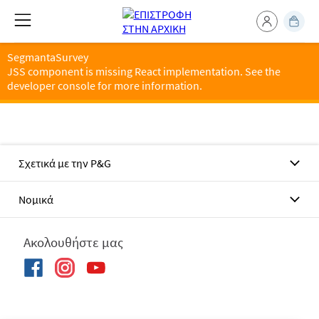
SegmantaSurvey
JSS component is missing React implementation. See the
developer console for more information.
Σχετικά με την P&G
Νομικά
Ακολουθήστε μας