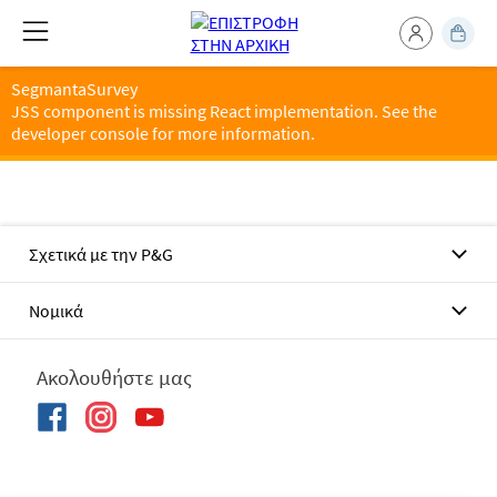
SegmantaSurvey
JSS component is missing React implementation. See the
developer console for more information.
Σχετικά με την P&G
Νομικά
Ακολουθήστε μας