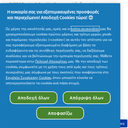
© 2026 Procter & Gamble. Με την επιφύλαξη παντός
δικαιώματος. Η χρήση και η πρόσβαση στις πληροφορίες σε
Η ευκαιρία σας για εξατομικευμένες προσφορές
αυτόν τον ιστότοπο υπόκειται στους όρους και τις προϋποθέσεις
και περιεχόμενο! Αποδοχή Cookies τώρα! 😊
που καθορίζονται στη νομική συμφωνία μας.
Ως μέρος της κοινότητάς μας, εμείς και οι
τρίτοι συνεργάτες
μας θα
χρησιμοποιήσουμε cookies πρώτου μέρους και τρίτων μερών, pixels
και παρόμοιες τεχνολογίες («cookies») σε αυτόν τον ιστότοπο για να
σας προσφέρουμε εξατομικευμένη διαφήμιση με βάση τα
ενδιαφέροντα και τις συνήθειες περιήγησής σας, να διεξάγουμε
αναλύσεις και να βελτιώνουμε την εμπειρία περιήγησής σας. Μάθετε
περισσότερα στην
Πολιτική Απορρήτου
μας. Με την αποδοχή των
cookies, συμφωνείτε με τη χρήση τους από εμάς και τους τρίτους
συνεργάτες μας σύμφωνα με τους σκοπούς που αναφέρονται στο
Εργαλείο Συναίνεσης Cookies
, όπου μπορείτε εύκολα να
απενεργοποιήσετε τα cookies ανά πάσα στιγμή.
Αποδοχή όλων
Απόρριψη όλων
Αποφασίζω
Συγκατάθεση στη χρήση cookies