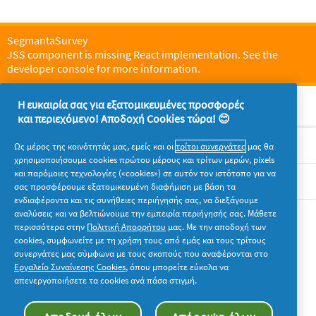
SegmantaSurvey
JSS component is missing React implementation. See the
developer console for more information.
Η ευκαιρία σας για εξατομικευμένες προσφορές
και περιεχόμενο! Αποδοχή Cookies τώρα! 😊
Σχετικά με την P&G
Ως μέρος της κοινότητάς μας, εμείς και οι
τρίτοι συνεργάτες
μας θα
χρησιμοποιήσουμε cookies πρώτου μέρους και τρίτων μερών, pixels
και παρόμοιες τεχνολογίες («cookies») σε αυτόν τον ιστότοπο για να
Νομικά
σας προσφέρουμε εξατομικευμένη διαφήμιση με βάση τα
ενδιαφέροντα και τις συνήθειες περιήγησής σας, να διεξάγουμε
αναλύσεις και να βελτιώνουμε την εμπειρία περιήγησής σας. Μάθετε
Ακολουθήστε μας
περισσότερα στην
Πολιτική Απορρήτου
μας. Με την αποδοχή των
cookies, συμφωνείτε με τη χρήση τους από εμάς και τους τρίτους
συνεργάτες μας σύμφωνα με τους σκοπούς που αναφέρονται στο
Εργαλείο Συναίνεσης Cookies
, όπου μπορείτε εύκολα να
απενεργοποιήσετε τα cookies ανά πάσα στιγμή.
© 2026 Procter & Gamble. Με την επιφύλαξη παντός