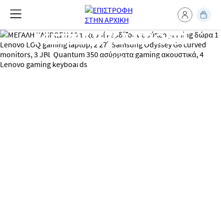
ΜΕΓΑΛΗ ΚΛΗΡΩΣΗ
10 τυχεροί κερδίζουν σούπερ
gaming δώρα*